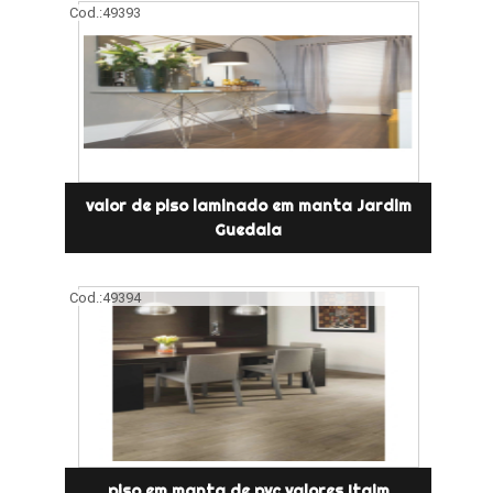
Cod.:
49393
valor de piso laminado em manta Jardim
Guedala
Cod.:
49394
piso em manta de pvc valores Itaim