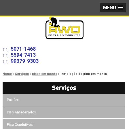
MENU
5071-1468
(11)
5594-7413
(11)
99379-9303
(11)
Home
Serviços
pisos em manta
instalação de piso em manta
Serviços
Paviflex
Piso Amadeirados
Piso Condutivos