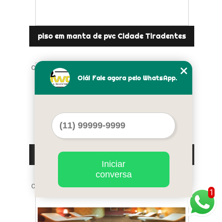
piso em manta de pvc Cidade Tiradentes
Cod.:
49436
Olá! Fale agora pelo WhatsApp.
piso em manta de borracha Brás
Iniciar
conversa
Cod.:
49437
1