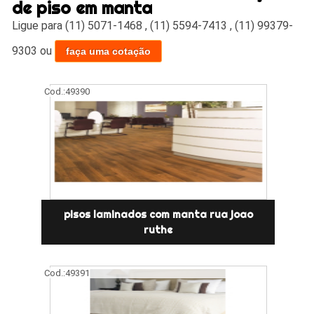
de piso em manta
Ligue para
(11) 5071-1468
,
(11) 5594-7413
,
(11) 99379-
9303
ou
faça uma cotação
Cod.:
49390
pisos laminados com manta rua joao
ruthe
Cod.:
49391