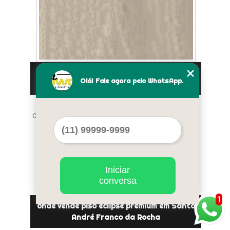
piso eclipse premium em Osasco preço Vila
Olá! Fale agora pelo WhatsApp.
Tramontano
Cod.:
47535
Iniciar
conversa
1
onde vende piso eclipse premium em Santo
André Franco da Rocha