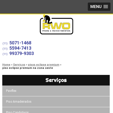
MENU
5071-1468
(11)
5594-7413
(11)
99379-9303
(11)
Home
Serviços
pisos eclipse premium
piso eclipse premium na zona oeste
Serviços
Paviflex
Piso Amadeirados
Piso Condutivos