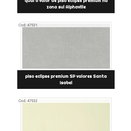
qual o valor de piso eclipse premium na
zona sul Alphaville
Cod.:
47531
piso eclipse premium SP valores Santa
Isabel
Cod.:
47532