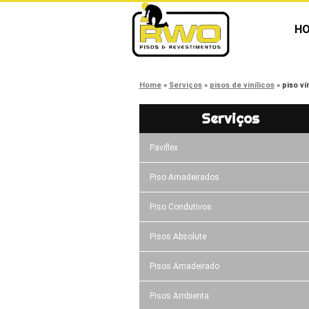
H
Home
Serviços
pisos de vinílicos
piso v
Serviços
Paviflex
Piso Amadeirados
Piso Condutivos
Pisos Absolute
Pisos Amadeirado
Pisos Ambienta