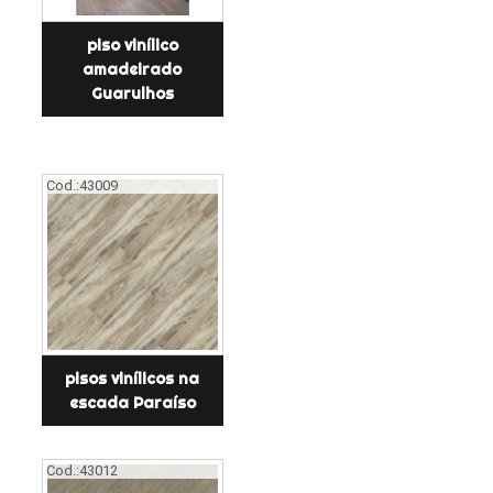
piso vinílico
amadeirado
Guarulhos
Cod.:
43009
pisos vinílicos na
escada Paraíso
Cod.:
43012