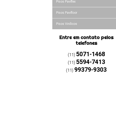
Pisos Paviflex
Pisos Pavifloor
Pisos Vinílicos
Entre em contato pelos
telefones
5071-1468
(11)
5594-7413
(11)
99379-9303
(11)