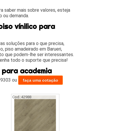
 saber mais sobre valores, esteja
do ou demanda.
so vínilico para
s soluções para o que precisa,
o, piso amadeirado em Barueri,
to que podem-lhe ser interessantes.
enha todo o suporte que precisa!
co para academia
-9303
ou
faça uma cotação
Cod.:
42988