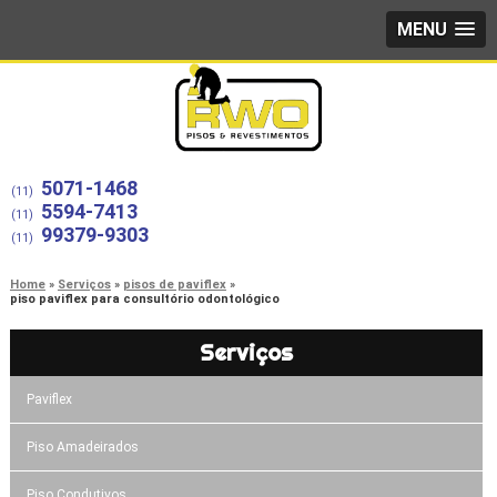
MENU
5071-1468
(11)
5594-7413
(11)
99379-9303
(11)
Home
Serviços
pisos de paviflex
piso paviflex para consultório odontológico
Serviços
Paviflex
Piso Amadeirados
Piso Condutivos