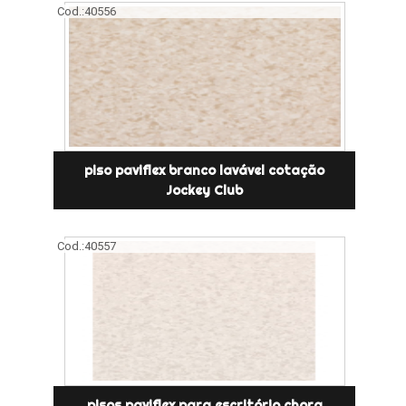
Cod.:
40556
piso paviflex branco lavável cotação
Jockey Club
Cod.:
40557
pisos paviflex para escritório chora