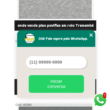
onde vende piso paviflex em rolo Tremembé
Olá! Fale agora pelo WhatsApp.
Cod.:
40583
Iniciar
piso paviflex para consultório Jockey
conversa
Clube
1
Cod.:
40584