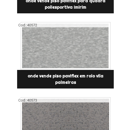
onde vende piso paviflex para quadra
poliesportiva Imirim
Cod.:
40572
onde vende piso paviflex em rolo vila
palmeiras
Cod.:
40573