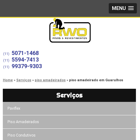
MENU
5071-1468
(11)
5594-7413
(11)
99379-9303
(11)
Home
Serviços
piso amadeirados
piso amadeirado em Guarulhos
Serviços
Paviflex
Piso Amadeirados
Piso Condutivos