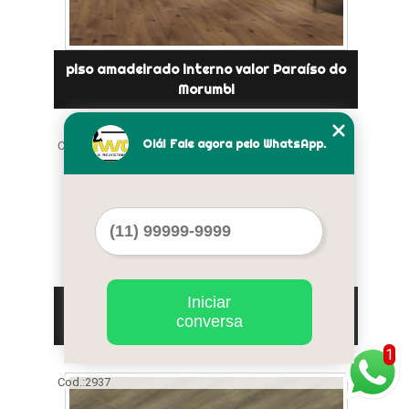
piso amadeirado interno valor Paraíso do
Morumbi
Olá! Fale agora pelo WhatsApp.
Cod.:
2936
Iniciar
piso porcelanato amadeirado São
conversa
Bernardo do Campo
1
Cod.:
2937