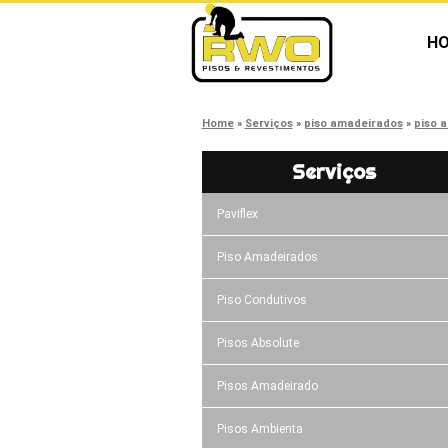
H
Home
Serviços
piso amadeirados
piso 
Serviços
Paviflex
Piso Amadeirados
Piso Condutivos
Pisos Absolute
Pisos Amadeirado
Pisos Ambienta