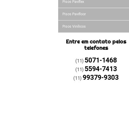
Pisos Paviflex
Pisos Pavifloor
Pisos Vinílicos
Entre em contato pelos
telefones
5071-1468
(11)
5594-7413
(11)
99379-9303
(11)