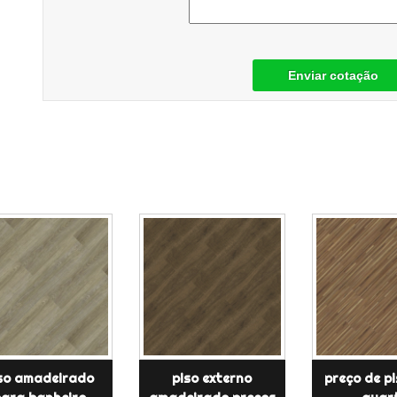
Enviar cotação
so amadeirado
piso externo
preço de p