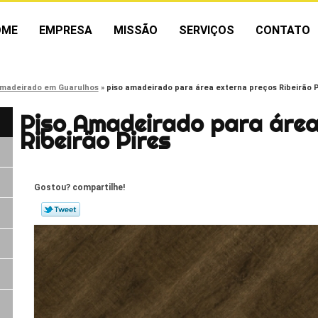
OME
EMPRESA
MISSÃO
SERVIÇOS
CONTATO
amadeirado em Guarulhos
piso amadeirado para área externa preços Ribeirão P
Piso Amadeirado para área
Ribeirão Pires
Gostou? compartilhe!