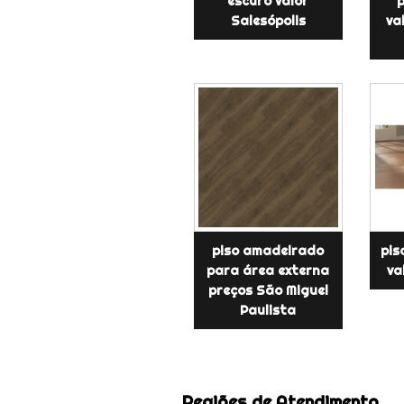
escuro valor
p
Salesópolis
va
piso amadeirado
pis
para área externa
va
preços São Miguel
Paulista
Regiões de Atendimento