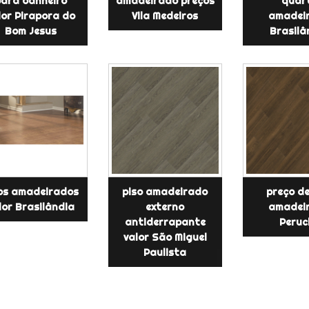
ara banheiro
amadeirado preços
quar
lor Pirapora do
Vila Medeiros
amadei
Bom Jesus
Brasilâ
os amadeirados
piso amadeirado
preço de
lor Brasilândia
externo
amadei
antiderrapante
Peruc
valor São Miguel
Paulista