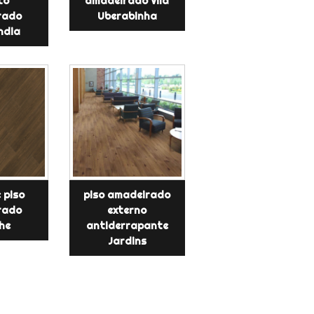
to
amadeirado Vila
rado
Uberabinha
ndia
 piso
piso amadeirado
rado
externo
he
antiderrapante
Jardins