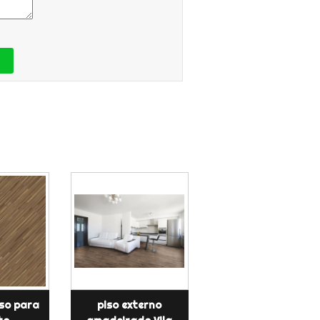
iso para
piso externo