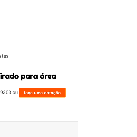
stas.
irado para área
-9303
ou
faça uma cotação