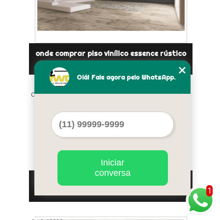
onde comprar piso vinílico essence rústico
Zona Norte
Olá! Fale agora pelo WhatsApp.
Cod.:
60038
Iniciar
conversa
preço de piso essence em Alphaville Vila
1
Medeiros