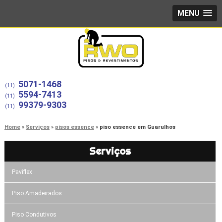
MENU
5071-1468
(11)
5594-7413
(11)
99379-9303
(11)
Home
Serviços
pisos essence
piso essence em Guarulhos
Serviços
Paviflex
Piso Amadeirados
Piso Condutivos