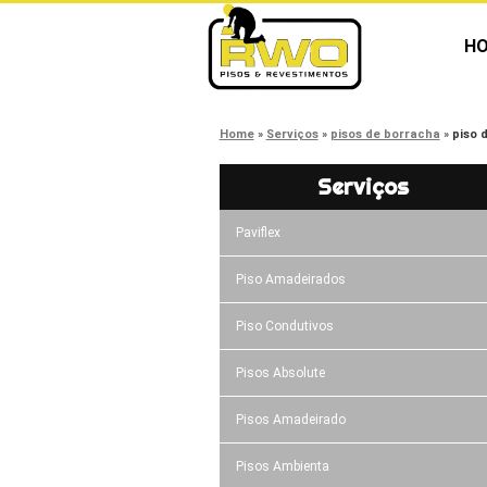
H
Home
Serviços
pisos de borracha
piso 
Serviços
Paviflex
Piso Amadeirados
Piso Condutivos
Pisos Absolute
Pisos Amadeirado
Pisos Ambienta