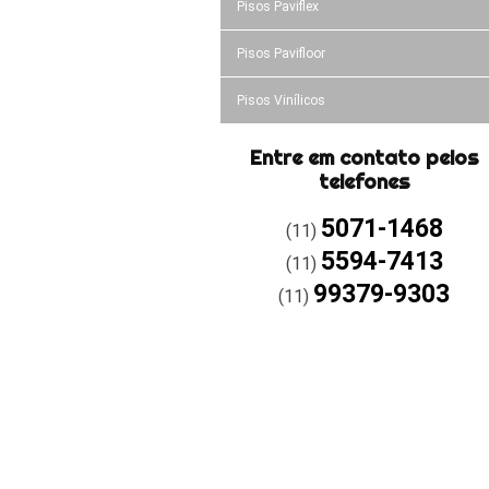
Pisos Paviflex
Pisos Pavifloor
Pisos Vinílicos
Entre em contato pelos
telefones
5071-1468
(11)
5594-7413
(11)
99379-9303
(11)