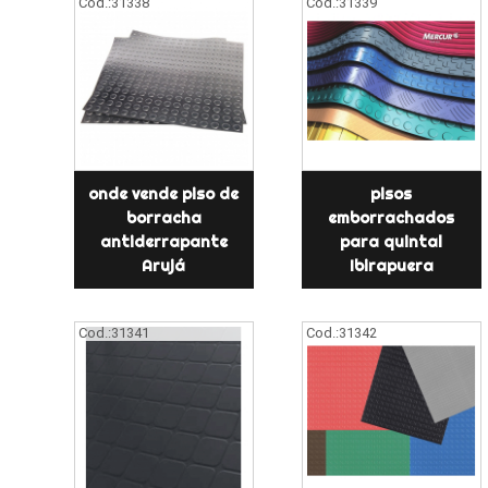
Cod.:
31338
Cod.:
31339
onde vende piso de
pisos
borracha
emborrachados
antiderrapante
para quintal
Arujá
Ibirapuera
Cod.:
31341
Cod.:
31342