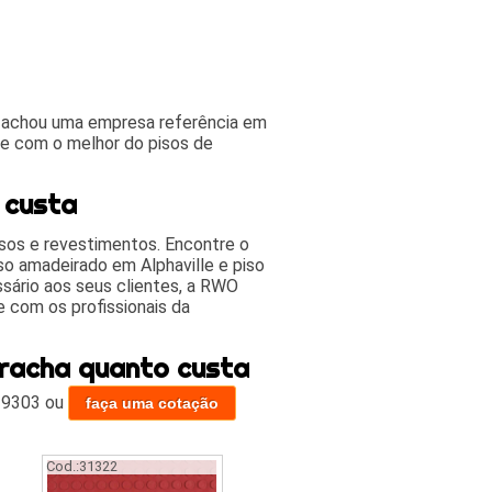
á achou uma empresa referência em
te com o melhor do pisos de
 custa
sos e revestimentos. Encontre o
so amadeirado em Alphaville e piso
ssário aos seus clientes, a RWO
 com os profissionais da
rracha quanto custa
-9303
ou
faça uma cotação
Cod.:
31322