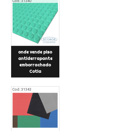
Cod.:
31340
onde vende piso
antiderrapante
emborrachado
Cotia
Cod.:
31343