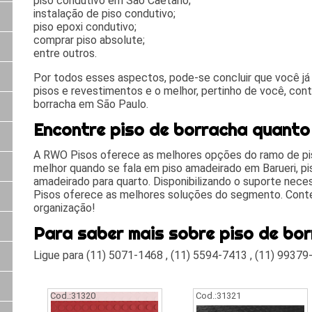
piso condutivo em São Caetano;
instalação de piso condutivo;
piso epoxi condutivo;
comprar piso absolute;
entre outros.
Por todos esses aspectos, pode-se concluir que você j
pisos e revestimentos e o melhor, pertinho de você, con
borracha em São Paulo.
Encontre piso de borracha quanto
A RWO Pisos oferece as melhores opções do ramo de pi
melhor quando se fala em piso amadeirado em Barueri, pi
amadeirado para quarto. Disponibilizando o suporte nece
Pisos oferece as melhores soluções do segmento. Conte
organização!
Para saber mais sobre piso de bo
Ligue para
(11) 5071-1468
,
(11) 5594-7413
,
(11) 99379
Cod.:
31320
Cod.:
31321