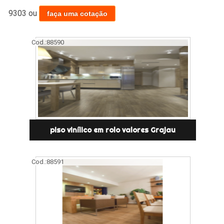
9303
ou
faça uma cotação
Cod.:
88590
piso vinílico em rolo valores Grajau
Cod.:
88591