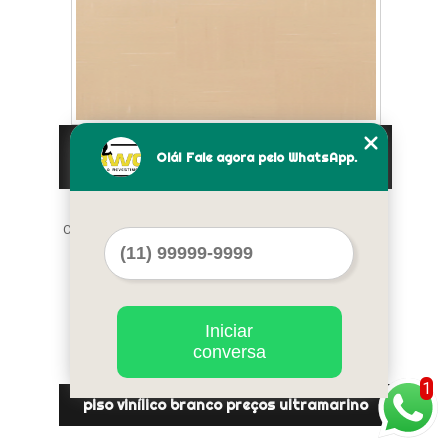
piso vinílico amadeirado claro valores Vila
Olá! Fale agora pelo WhatsApp.
Buarque
Cod.:
88637
Iniciar
conversa
1
piso vinílico branco preços ultramarino