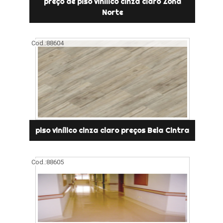
preço de piso vinílico cinza claro Zona
Norte
Cod.:
88604
piso vinílico cinza claro preços Bela Cintra
Cod.:
88605