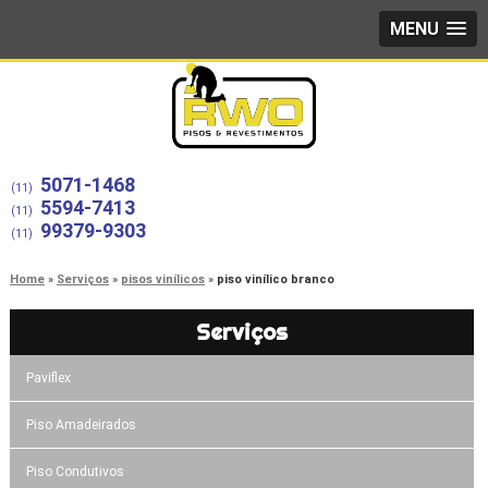
MENU
5071-1468
(11)
5594-7413
(11)
99379-9303
(11)
Home
Serviços
pisos vinílicos
piso vinílico branco
Serviços
Paviflex
Piso Amadeirados
Piso Condutivos