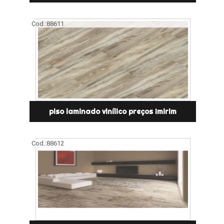
Cod.:
88611
piso laminado vinílico preços Imirim
Cod.:
88612