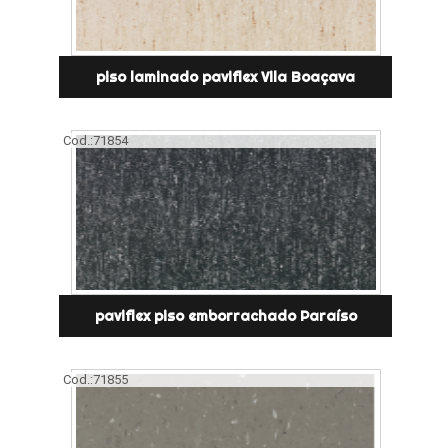
piso laminado paviflex Vila Boaçava
Cod.:
71854
paviflex piso emborrachado Paraíso
Cod.:
71855