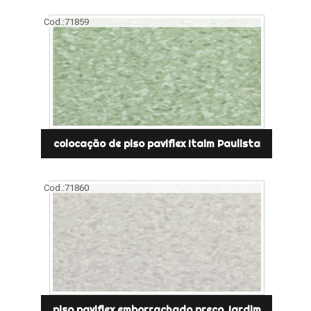
Cod.:
71859
colocação de piso paviflex Itaim Paulista
Cod.:
71860
piso paviflex emborrachado preço Jardim