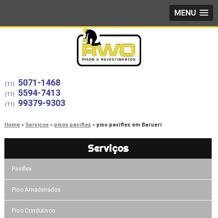
MENU
5071-1468
(11)
5594-7413
(11)
99379-9303
(11)
Home
Serviços
pisos paviflex
piso paviflex em Barueri
Serviços
Paviflex
Piso Amadeirados
Piso Condutivos