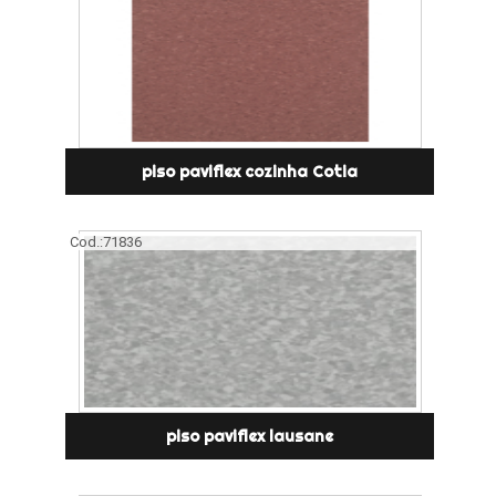
piso paviflex cozinha Cotia
Cod.:
71836
piso paviflex lausane