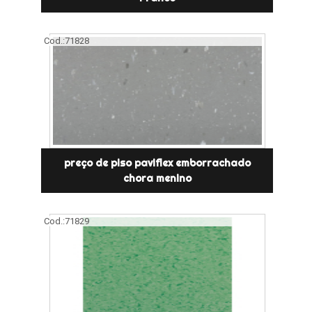
Cod.:
71828
preço de piso paviflex emborrachado
chora menino
Cod.:
71829