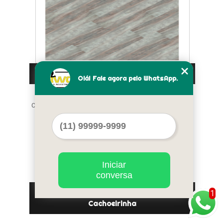
valor de piso paviflex 30x30 Indianópolis
Olá! Fale agora pelo WhatsApp.
Cod.:
71867
Iniciar
conversa
piso paviflex colocado preço Vila Nova
1
Cachoeirinha