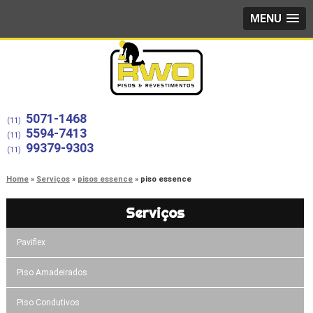
MENU
5071-1468
(11)
5594-7413
(11)
99379-9303
(11)
Home
Serviços
pisos essence
piso essence
Serviços
Paviflex
Piso Amadeirados
Piso Condutivos