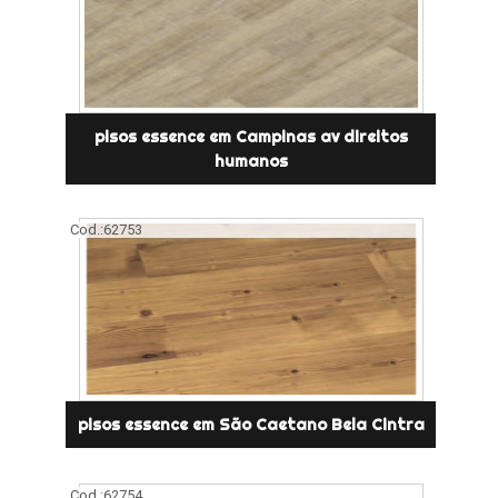
pisos essence em Campinas av direitos
humanos
Cod.:
62753
pisos essence em São Caetano Bela Cintra
Cod.:
62754