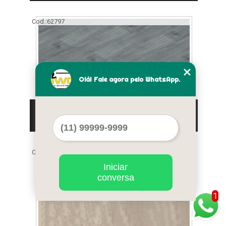
Cod.:
62797
Olá! Fale agora pelo WhatsApp.
piso vinílico essence rústico preço
Pirapora do Bom Jesus
Cod.:
62798
Iniciar
conversa
1