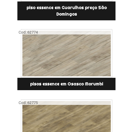
piso essence em Guarulhos preço São
Domingos
Cod.:
62774
pisos essence em Osasco Morumbi
Cod.:
62775