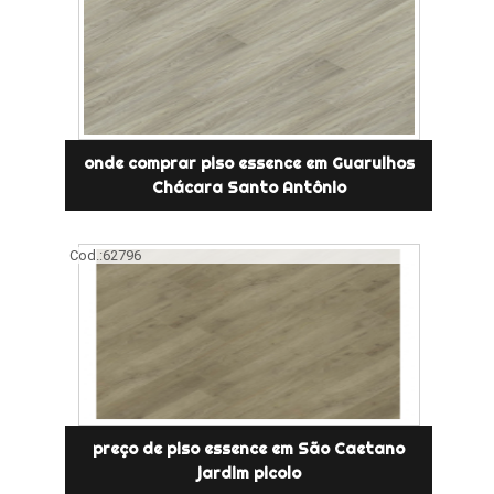
onde comprar piso essence em Guarulhos
Chácara Santo Antônio
Cod.:
62796
preço de piso essence em São Caetano
jardim picolo