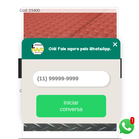
Cod.:
25400
Olá! Fale agora pelo WhatsApp.
pisos emborrachados infantis Água
Branca
Cod.:
25401
Iniciar
conversa
1