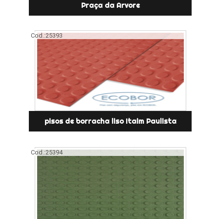
Praça da Arvore
Cod.:
25393
pisos de borracha liso Itaim Paulista
Cod.:
25394