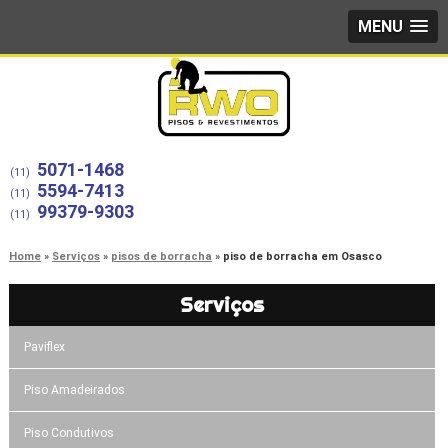
MENU
5071-1468
(11)
5594-7413
(11)
99379-9303
(11)
Home
Serviços
pisos de borracha
piso de borracha em Osasco
Serviços
Paviflex
Piso Amadeirados
Piso Condutivos