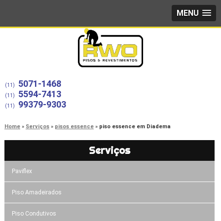
MENU
5071-1468
(11)
5594-7413
(11)
99379-9303
(11)
Home
Serviços
pisos essence
piso essence em Diadema
Serviços
Paviflex
Piso Amadeirados
Piso Condutivos