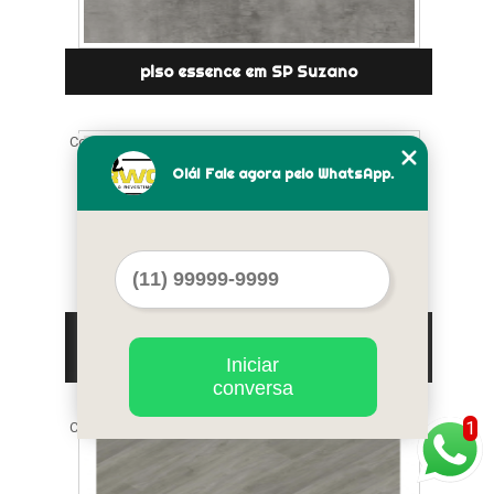
piso essence em SP Suzano
Cod.:
60267
Olá! Fale agora pelo WhatsApp.
onde comprar piso essence na zona oeste
Bela Cintra
Iniciar
conversa
1
Cod.:
60268