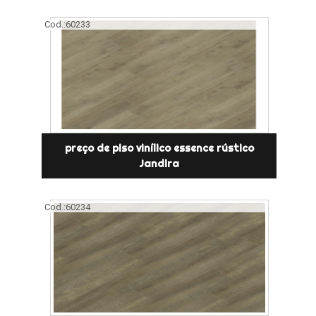
Cod.:
60233
preço de piso vinílico essence rústico
Jandira
Cod.:
60234