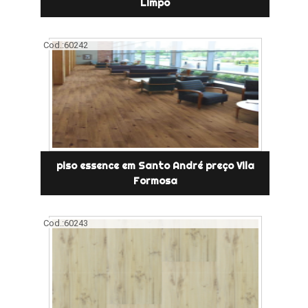
Limpo
Cod.:
60242
piso essence em Santo André preço Vila
Formosa
Cod.:
60243