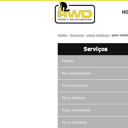
H
Home
Serviços
pisos vinílicos
piso viníl
Serviços
Paviflex
Piso Amadeirados
Piso Condutivos
Pisos Absolute
Pisos Amadeirado
Pisos Ambienta