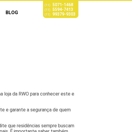
5071-1468
(11)
5594-7413
(11)
BLOG
99379-9303
(11)
uma loja da RWO para conhecer este e
ente e garante a segurança de quem
edite que residências sempre buscam
ipais. É importante saber também