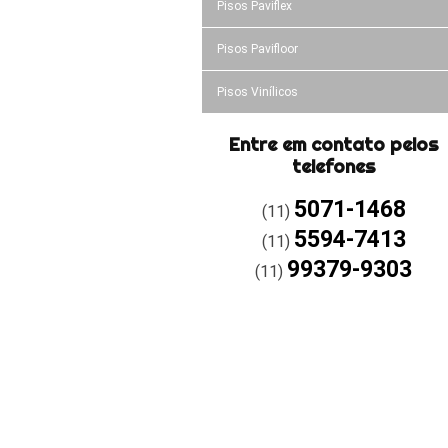
Pisos Paviflex
Pisos Pavifloor
Pisos Vinílicos
Entre em contato pelos
telefones
5071-1468
(11)
5594-7413
(11)
99379-9303
(11)