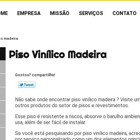
OME
EMPRESA
MISSÃO
SERVIÇOS
CONTATO
ico madeira
Piso Vinílico Madeira
Gostou? compartilhe!
Não sabe onde encontrar piso vinílico madeira ? Visite 
outros produtos do setor de pisos e revestimentos.
Esse piso é resistente a riscos, absorve o barulho ambi
usa, além de ser fácil de instalar.
Se você está pesquisando por piso vinílico madeira, acr
por serviço personalizado como um dos elementos princ