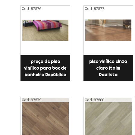
Cod.:
87576
Cod.:
87577
preço de piso
piso vinílico cinza
vinílico para box de
claro Itaim
banheiro República
Paulista
Cod.:
87579
Cod.:
87580