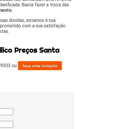
nificada. Basta fazer a troca das
mento
.
suas dúvidas, estamos à sua
prometido com a sua satisfação.
stas.
ílico Preços Santa
-9303
ou
faça uma cotação