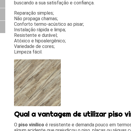
buscando a sua satisfação e confiança.
Reparação simples;
Não propaga chamas;
Conforto termo-acústico ao pisar;
Instalação rápida e limpa;
Resistente e durável;
Atóxico e hipoalergênico;
Variedade de cores;
Limpeza fácil.
Qual a vantagem de utilizar piso vi
O
piso vinílico
é resistente e demanda pouco em termo
algum acidente que prejudicou o piso, placas ou régua