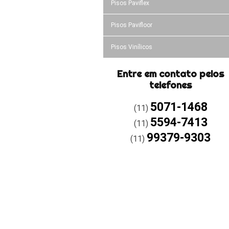
Pisos Paviflex
Pisos Pavifloor
Pisos Vinílicos
Entre em contato pelos
telefones
5071-1468
(11)
5594-7413
(11)
99379-9303
(11)