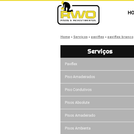
H
Home
Serviços
paviflex
paviflex branco
Serviços
Paviflex
Piso Amadeirados
Piso Condutivos
Pisos Absolute
Pisos Amadeirado
Pisos Ambienta