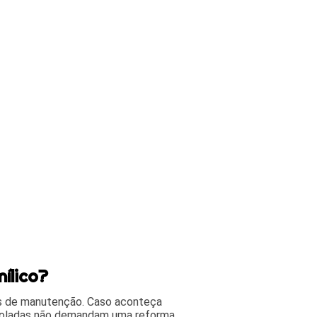
nílico?
s de manutenção. Caso aconteça
s coladas não demandam uma reforma