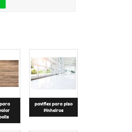
 para
paviflex para piso
valor
Pinheiros
polis