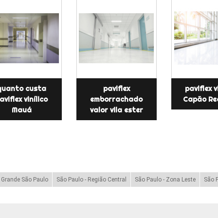
quanto custa
paviflex
paviflex v
aviflex vinílico
emborrachado
Capão Re
Mauá
valor vila ester
- Grande São Paulo
São Paulo - Região Central
São Paulo - Zona Leste
São P