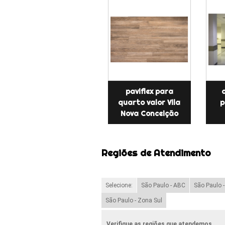
paviflex para
quarto valor Vila
p
Nova Conceição
Regiões de Atendimento
Selecione:
São Paulo - ABC
São Paulo 
São Paulo - Zona Sul
Verifique as regiões que atendemos