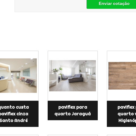
Enviar cotação
quanto custa
paviflex para
paviflex
paviflex cinza
quarto Jaraguá
quarto 
Santo André
Higienó