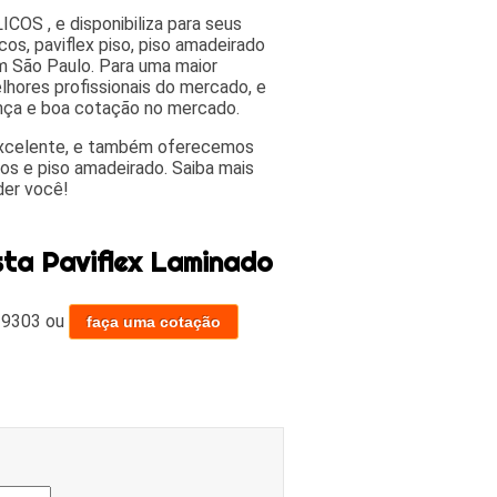
OS , e disponibiliza para seus
cos, paviflex piso, piso amadeirado
em São Paulo. Para uma maior
lhores profissionais do mercado, e
ança e boa cotação no mercado.
excelente, e também oferecemos
cos e piso amadeirado. Saiba mais
der você!
ta Paviflex Laminado
-9303
ou
faça uma cotação