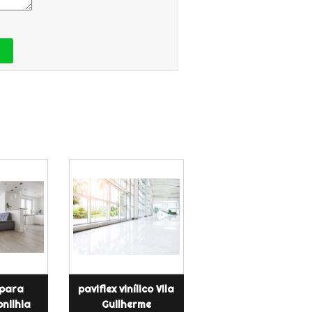
 para
paviflex vinílico Vila
nilhia
Guilherme