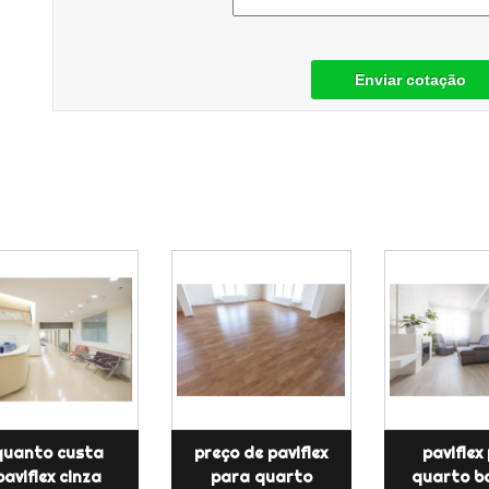
Enviar cotação
quanto custa
preço de paviflex
paviflex
paviflex cinza
para quarto
quarto bo