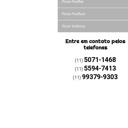
Pisos Paviflex
Pisos Pavifloor
Pisos Vinílicos
Entre em contato pelos
telefones
5071-1468
(11)
5594-7413
(11)
99379-9303
(11)