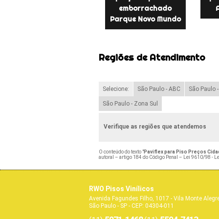
emborrachado
Parque Novo Mundo
Regiões de Atendimento
Selecione:
São Paulo - ABC
São Paulo 
São Paulo - Zona Sul
Verifique as regiões que atendemos
O conteúdo do texto "
Paviflex para Piso Preços Cida
autoral – artigo 184 do Código Penal –
Lei 9610/98 - Le
RWO Pisos Vinílicos
Avenida Fagundes Filho, 1017 - Vila Monte Alegr
São Paulo - SP - CEP: 04304-011