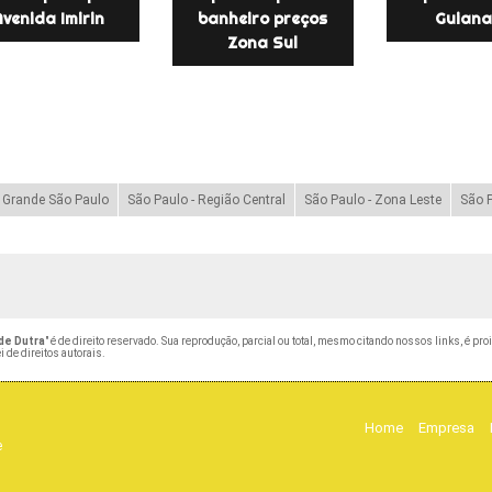
Avenida Imirin
banheiro preços
Guiana
Zona Sul
- Grande São Paulo
São Paulo - Região Central
São Paulo - Zona Leste
São P
de Dutra
" é de direito reservado. Sua reprodução, parcial ou total, mesmo citando nossos links, é pro
i de direitos autorais
.
Home
Empresa
e