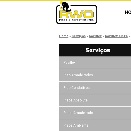
H
Home
Serviços
paviflex
paviflex cinza
Serviços
Paviflex
Piso Amadeirados
Piso Condutivos
Pisos Absolute
Pisos Amadeirado
Pisos Ambienta