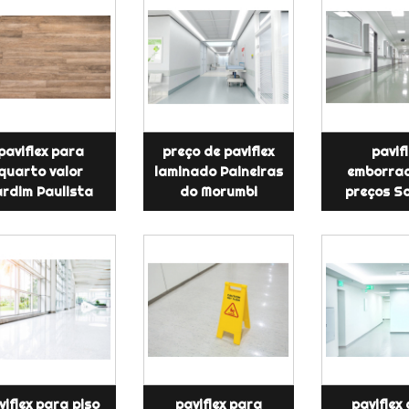
paviflex para
preço de paviflex
pavifl
quarto valor
laminado Paineiras
emborra
ardim Paulista
do Morumbi
preços S
viflex para piso
paviflex para
paviflex