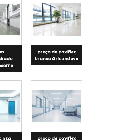
ex
preço de paviflex
chado
branco Aricanduva
ocorro
 cinza
preço de paviflex