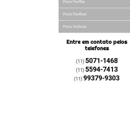
Pisos Paviflex
Pisos Pavifloor
Pisos Vinílicos
Entre em contato pelos
telefones
5071-1468
(11)
5594-7413
(11)
99379-9303
(11)