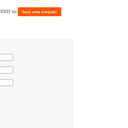
-9303
ou
faça uma cotação