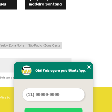
ses
madeira Santana
aulo - Zona Norte
São Paulo - Zona Oeste
Olá! Fale agora pelo WhatsApp.
ibida sem a autorização do autor. Crime de violação de direito
Missão
Serviços
Contato
Mapa do site