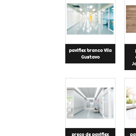
paviflex branco Vila
Gustavo
J
preço de paviflex
pa