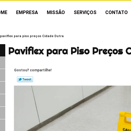
OME
EMPRESA
MISSÃO
SERVIÇOS
CONTATO
paviflex para piso preços Cidade Dutra
Paviflex para Piso Preços 
Gostou? compartilhe!