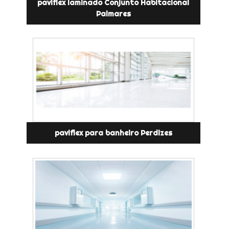
paviflex laminado Conjunto Habitacional
Palmares
paviflex para banheiro Perdizes