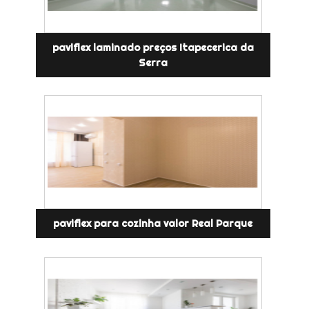
paviflex laminado preços Itapecerica da
Serra
paviflex para cozinha valor Real Parque