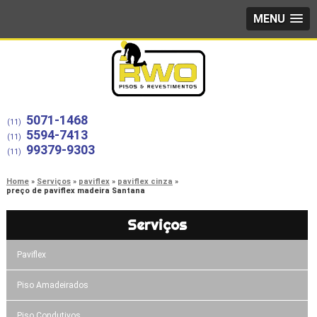
MENU
5071-1468
(11)
5594-7413
(11)
99379-9303
(11)
Home
Serviços
paviflex
paviflex cinza
preço de paviflex madeira Santana
Serviços
Paviflex
Piso Amadeirados
Piso Condutivos