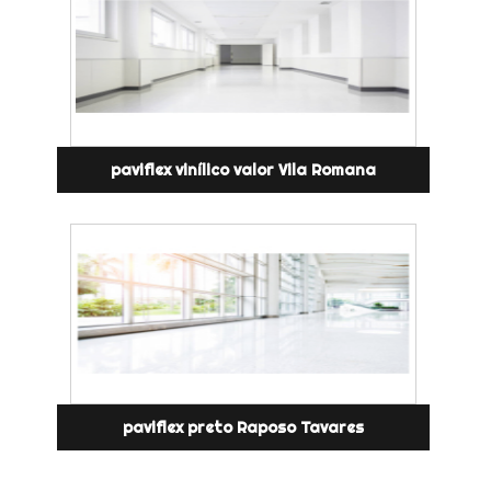
paviflex vinílico valor Vila Romana
paviflex preto Raposo Tavares