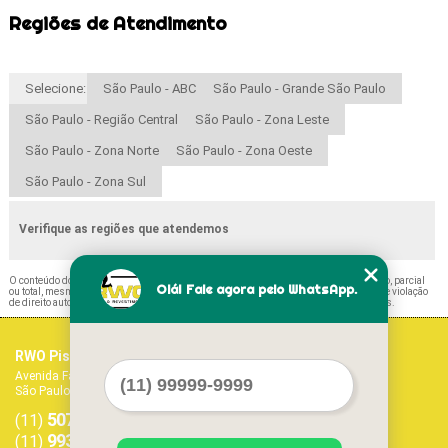
Regiões de Atendimento
Selecione:
São Paulo - ABC
São Paulo - Grande São Paulo
São Paulo - Região Central
São Paulo - Zona Leste
São Paulo - Zona Norte
São Paulo - Zona Oeste
São Paulo - Zona Sul
Verifique as regiões que atendemos
O conteúdo do texto "
Paviflex Piso Itaim Bibi
" é de direito reservado. Sua reprodução, parcial
Olá! Fale agora pelo WhatsApp.
ou total, mesmo citando nossos links, é proibida sem a autorização do autor. Crime de violação
de direito autoral – artigo 184 do Código Penal –
Lei 9610/98 - Lei de direitos autorais
.
RWO Pisos Vinílicos
Home
Avenida Fagundes Filho, 1017 - Vila Monte Alegre
Empresa
São Paulo - SP - CEP: 04304-011
Missão
5071-1468
5594-7413
Serviços
(11)
(11)
Contato
99379-9303
(11)