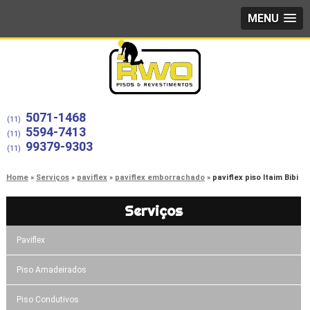
MENU
5071-1468
(11)
5594-7413
(11)
99379-9303
(11)
Home
Serviços
paviflex
paviflex emborrachado
paviflex piso Itaim Bibi
Serviços
Paviflex
Piso Amadeirados
Piso Condutivos