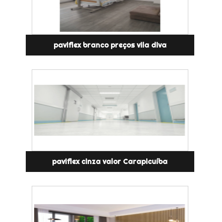
paviflex branco preços vila diva
paviflex cinza valor Carapicuíba