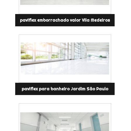
paviflex emborrachado valor Vila Medeiros
paviflex para banheiro Jardim São Paulo