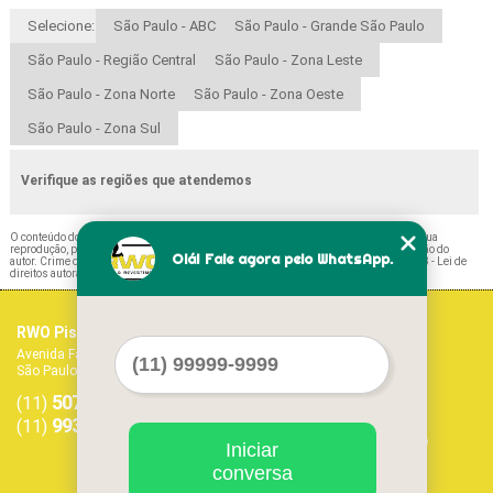
Selecione:
São Paulo - ABC
São Paulo - Grande São Paulo
São Paulo - Região Central
São Paulo - Zona Leste
São Paulo - Zona Norte
São Paulo - Zona Oeste
São Paulo - Zona Sul
Verifique as regiões que atendemos
O conteúdo do texto "
Paviflex Piso Preços Rudge Ramos
" é de direito reservado. Sua
reprodução, parcial ou total, mesmo citando nossos links, é proibida sem a autorização do
Olá! Fale agora pelo WhatsApp.
autor. Crime de violação de direito autoral – artigo 184 do Código Penal –
Lei 9610/98 - Lei de
direitos autorais
.
RWO Pisos Vinílicos
Home
Avenida Fagundes Filho, 1017 - Vila Monte Alegre
Empresa
São Paulo - SP - CEP: 04304-011
Missão
5071-1468
5594-7413
Serviços
(11)
(11)
Contato
99379-9303
(11)
Mapa do site
Iniciar
conversa