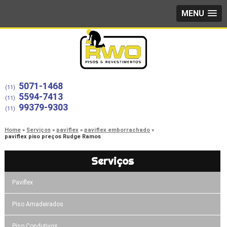
MENU
5071-1468
(11)
5594-7413
(11)
99379-9303
(11)
Home
Serviços
paviflex
paviflex emborrachado
paviflex piso preços Rudge Ramos
Serviços
Paviflex
Piso Amadeirados
Piso Condutivos