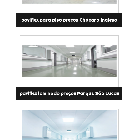
paviflex para piso preços Chácara Inglesa
paviflex laminado preços Parque São Lucas