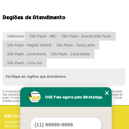
Regiões de Atendimento
Selecione:
São Paulo - ABC
São Paulo - Grande São Paulo
São Paulo - Região Central
São Paulo - Zona Leste
São Paulo - Zona Norte
São Paulo - Zona Oeste
São Paulo - Zona Sul
Verifique as regiões que atendemos
O conteúdo do texto "
Preço de Paviflex para Quarto Granja Julieta
" é de direito reservado.
Sua reprodução, parcial ou total, mesmo citando nossos links, é proibida sem a autorização do
Olá! Fale agora pelo WhatsApp.
autor. Crime de violação de direito autoral – artigo 184 do Código Penal –
Lei 9610/98 - Lei de
direitos autorais
.
RWO Pisos Vinílicos
Home
Avenida Fagundes Filho, 1017 - Vila Monte Alegre
Empresa
São Paulo - SP - CEP: 04304-011
Missão