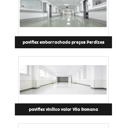
paviflex emborrachado preços Perdizes
paviflex vinílico valor Vila Romana