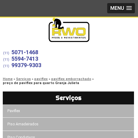
MENU
5071-1468
(11)
5594-7413
(11)
99379-9303
(11)
Home
Serviços
paviflex
paviflex emborrachado
preço de paviflex para quarto Granja Julieta
Serviços
Paviflex
Piso Amadeirados
Piso Condutivos