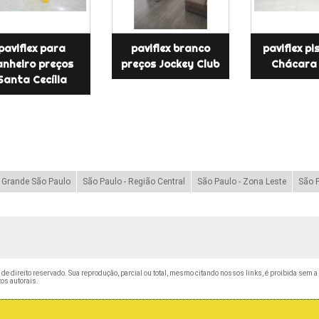
paviflex para
paviflex branco
paviflex pi
anheiro preços
preços Jockey Club
Chácara 
Santa Cecília
- Grande São Paulo
São Paulo - Região Central
São Paulo - Zona Leste
São P
é de direito reservado. Sua reprodução, parcial ou total, mesmo citando nossos links, é proibida sem a 
tos autorais
.