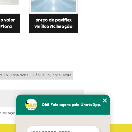
so valor
preço de paviflex
Flora
vinílico Aclimação
aulo - Zona Norte
São Paulo - Zona Oeste
Olá! Fale agora pelo WhatsApp.
autorização do autor. Crime de violação de direito autoral –