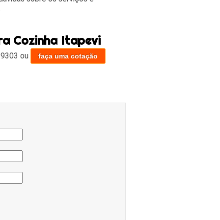
.
ra Cozinha Itapevi
-9303
ou
faça uma cotação