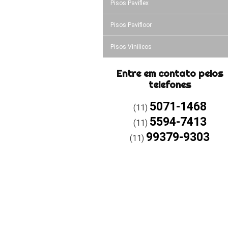
Pisos Paviflex
Pisos Pavifloor
Pisos Vinílicos
Entre em contato pelos
telefones
5071-1468
(11)
5594-7413
(11)
99379-9303
(11)