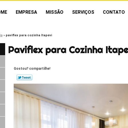
OME
EMPRESA
MISSÃO
SERVIÇOS
CONTATO
do
paviflex para cozinha Itapevi
Paviflex para Cozinha Itape
Gostou? compartilhe!