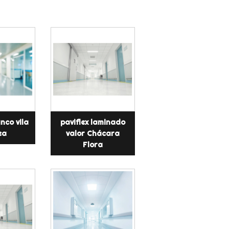
anco vila
paviflex laminado
ea
valor Chácara
Flora