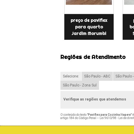
preço de paviflex
para quarto
b
Jardim Morumbi
Regiões de Atendimento
Selecione:
São Paulo - ABC
São Paulo 
São Paulo - Zona Sul
Verifique as regiões que atendemos
O conteúdo do texto "
Paviflex para Cozinha Itapevi
" 
artigo 184 do Código Penal –
Lei 9610/98 - Lei de direi