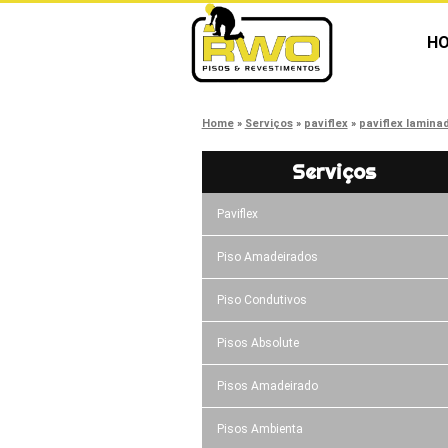
H
Home
Serviços
paviflex
paviflex lamina
Serviços
Paviflex
Piso Amadeirados
Piso Condutivos
Pisos Absolute
Pisos Amadeirado
Pisos Ambienta