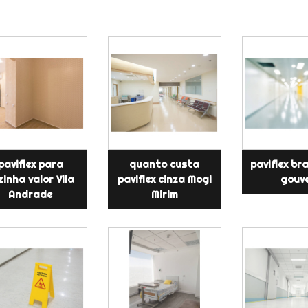
paviflex para
quanto custa
paviflex br
zinha valor Vila
paviflex cinza Mogi
gouv
Andrade
Mirim