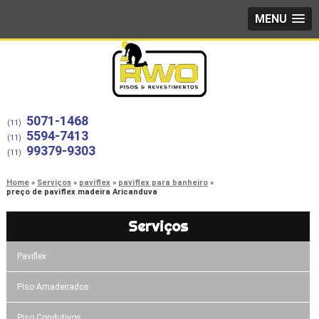
MENU
5071-1468
(11)
5594-7413
(11)
99379-9303
(11)
Home
Serviços
paviflex
paviflex para banheiro
preço de paviflex madeira Aricanduva
Serviços
Paviflex
Piso Amadeirados
Piso Condutivos