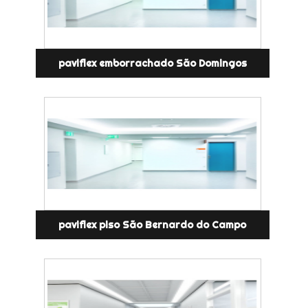
paviflex emborrachado São Domingos
paviflex piso São Bernardo do Campo