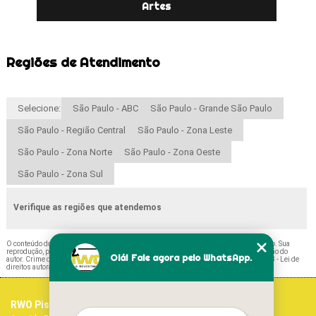
Artes
Regiões de Atendimento
Selecione:
São Paulo - ABC
São Paulo - Grande São Paulo
São Paulo - Região Central
São Paulo - Zona Leste
São Paulo - Zona Norte
São Paulo - Zona Oeste
São Paulo - Zona Sul
Verifique as regiões que atendemos
O conteúdo do texto "
Preço de Paviflex Madeira Aricanduva
" é de direito reservado. Sua
reprodução, parcial ou total, mesmo citando nossos links, é proibida sem a autorização do
Olá! Fale agora pelo WhatsApp.
autor. Crime de violação de direito autoral – artigo 184 do Código Penal –
Lei 9610/98 - Lei de
direitos autorais
.
RWO Pisos Vinílicos
Home