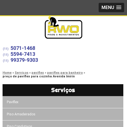
MENU
5071-1468
(11)
5594-7413
(11)
99379-9303
(11)
Home
Serviços
paviflex
paviflex para banheiro
preço de paviflex para cozinha Avenida Imirin
Serviços
Paviflex
Piso Amadeirados
Piso Condutivos