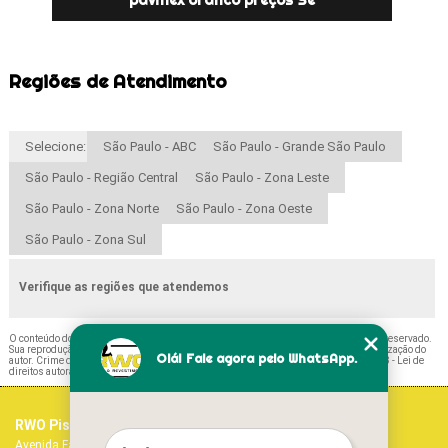
paviflex branco preços Sé
Regiões de Atendimento
Selecione:
São Paulo - ABC
São Paulo - Grande São Paulo
São Paulo - Região Central
São Paulo - Zona Leste
São Paulo - Zona Norte
São Paulo - Zona Oeste
São Paulo - Zona Sul
Verifique as regiões que atendemos
O conteúdo do texto "
Preço de Paviflex para Cozinha Avenida Imirin
" é de direito reservado.
Sua reprodução, parcial ou total, mesmo citando nossos links, é proibida sem a autorização do
Olá! Fale agora pelo WhatsApp.
autor. Crime de violação de direito autoral – artigo 184 do Código Penal –
Lei 9610/98 - Lei de
direitos autorais
.
RWO Pisos Vinílicos
Home
Avenida Fagundes Filho, 1017 - Vila Monte Alegre
Empresa