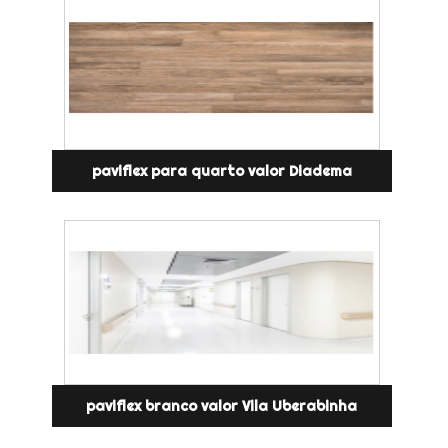
paviflex para quarto valor Diadema
paviflex branco valor Vila Uberabinha