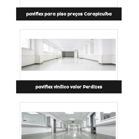
paviflex para piso preços Carapicuíba
paviflex vinílico valor Perdizes