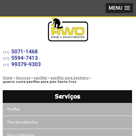
MENU
5071-1468
(11)
5594-7413
(11)
99379-9303
(11)
Home
Serviços
paviflex
paviflex para banheiro
quanto custa paviflex para piso Santa Cruz
Serviços
Paviflex
Piso Amadeirados
Piso Condutivos