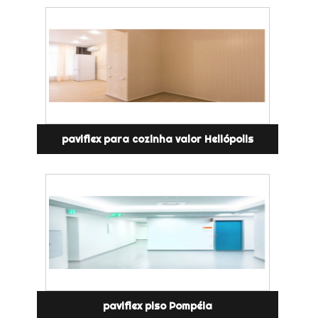
paviflex para cozinha valor Heliópolis
paviflex piso Pompéia