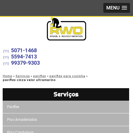
MENU
5071-1468
(11)
5594-7413
(11)
99379-9303
(11)
Home
Serviços
paviflex
paviflex para cozinha
paviflex cinza valor ultramarino
Serviços
Paviflex
Piso Amadeirados
Piso Condutivos