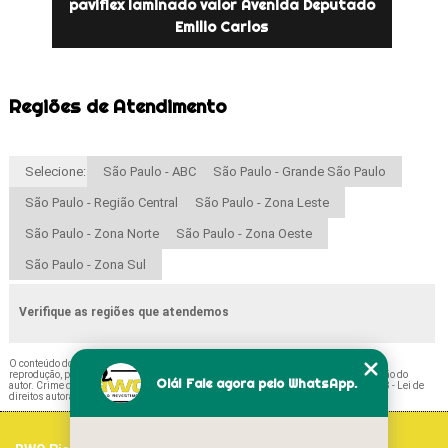
paviflex laminado valor Avenida Deputado
Emilio Carlos
Regiões de Atendimento
Selecione:
São Paulo - ABC
São Paulo - Grande São Paulo
São Paulo - Região Central
São Paulo - Zona Leste
São Paulo - Zona Norte
São Paulo - Zona Oeste
São Paulo - Zona Sul
Verifique as regiões que atendemos
O conteúdo do texto "
Paviflex Cinza Valor Ultramarino
" é de direito reservado. Sua
reprodução, parcial ou total, mesmo citando nossos links, é proibida sem a autorização do
Olá! Fale agora pelo WhatsApp.
autor. Crime de violação de direito autoral – artigo 184 do Código Penal –
Lei 9610/98 - Lei de
direitos autorais
.