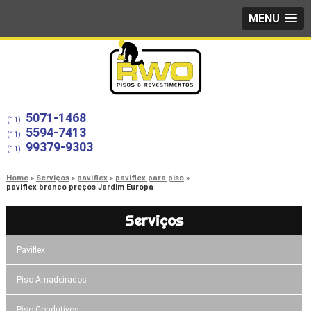
MENU
5071-1468
(11)
5594-7413
(11)
99379-9303
(11)
Home
Serviços
paviflex
paviflex para piso
paviflex branco preços Jardim Europa
Serviços
Paviflex
Piso Amadeirados
Piso Condutivos