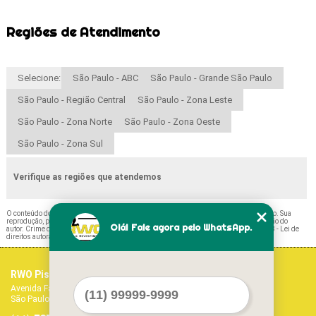
Regiões de Atendimento
Selecione:
São Paulo - ABC
São Paulo - Grande São Paulo
São Paulo - Região Central
São Paulo - Zona Leste
São Paulo - Zona Norte
São Paulo - Zona Oeste
São Paulo - Zona Sul
Verifique as regiões que atendemos
O conteúdo do texto "
Paviflex Branco Preços Jardim Europa
" é de direito reservado. Sua
reprodução, parcial ou total, mesmo citando nossos links, é proibida sem a autorização do
Olá! Fale agora pelo WhatsApp.
autor. Crime de violação de direito autoral – artigo 184 do Código Penal –
Lei 9610/98 - Lei de
direitos autorais
.
RWO Pisos Vinílicos
Home
Avenida Fagundes Filho, 1017 - Vila Monte Alegre
Empresa
São Paulo - SP - CEP: 04304-011
Missão