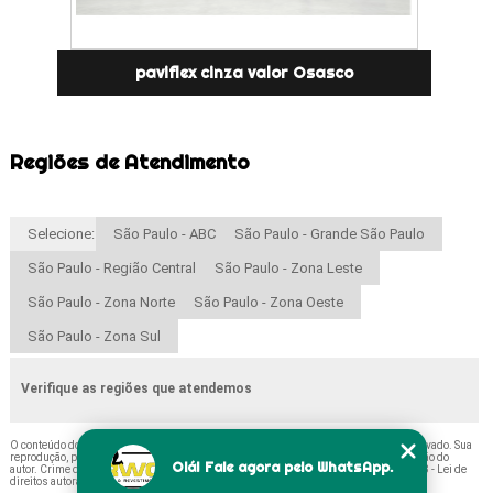
paviflex cinza valor Osasco
Regiões de Atendimento
Selecione:
São Paulo - ABC
São Paulo - Grande São Paulo
São Paulo - Região Central
São Paulo - Zona Leste
São Paulo - Zona Norte
São Paulo - Zona Oeste
São Paulo - Zona Sul
Verifique as regiões que atendemos
O conteúdo do texto "
Paviflex Laminado São Lourenço da Serra
" é de direito reservado. Sua
reprodução, parcial ou total, mesmo citando nossos links, é proibida sem a autorização do
Olá! Fale agora pelo WhatsApp.
autor. Crime de violação de direito autoral – artigo 184 do Código Penal –
Lei 9610/98 - Lei de
direitos autorais
.