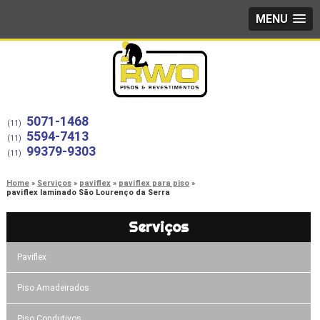
MENU
5071-1468
(11)
5594-7413
(11)
99379-9303
(11)
Home
Serviços
paviflex
paviflex para piso
paviflex laminado São Lourenço da Serra
Serviços
Paviflex
Piso Amadeirados
Piso Condutivos