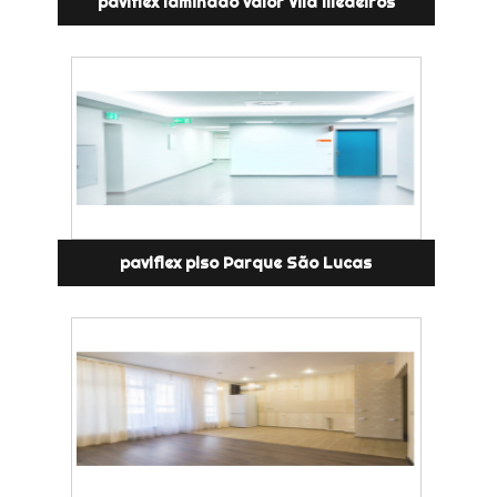
paviflex laminado valor Vila Medeiros
paviflex piso Parque São Lucas