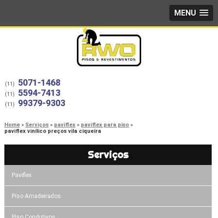
MENU
5071-1468
(11)
5594-7413
(11)
99379-9303
(11)
Home
Serviços
paviflex
paviflex para piso
paviflex vinílico preços vila ciqueira
Serviços
Paviflex
Piso Amadeirados
Piso Condutivos