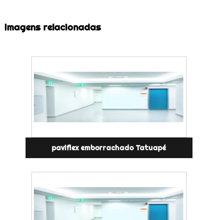
Imagens relacionadas
paviflex emborrachado Tatuapé