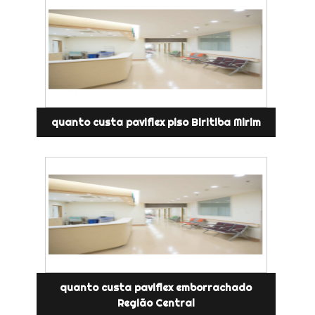
quanto custa paviflex piso Biritiba Mirim
quanto custa paviflex emborrachado
Região Central