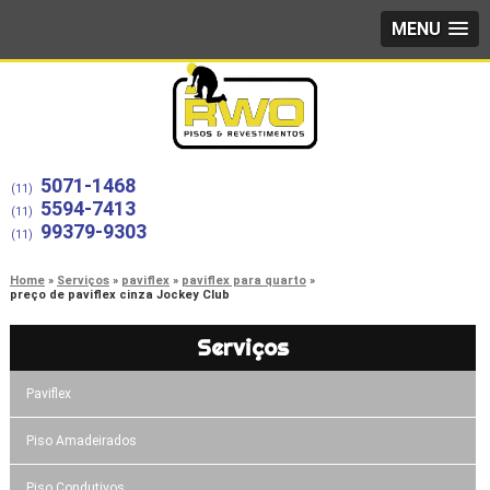
MENU
5071-1468
(11)
5594-7413
(11)
99379-9303
(11)
Home
Serviços
paviflex
paviflex para quarto
preço de paviflex cinza Jockey Club
Serviços
Paviflex
Piso Amadeirados
Piso Condutivos