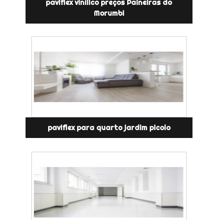
paviflex vinílico preços Paineiras do
Morumbi
paviflex para quarto jardim picolo