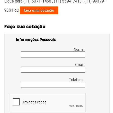
Ligue para
(11) 5071-1468
,
(11) 5594-7413
,
(11) 99379-
9303
ou
faça uma cotação
Faça sua cotação
Informações Pessoais
Nome:
Email:
Telefone: