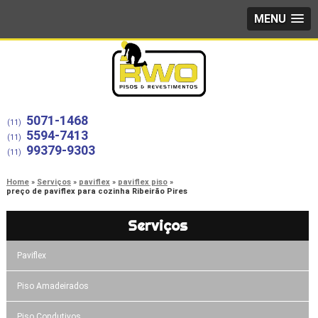
MENU
5071-1468
(11)
5594-7413
(11)
99379-9303
(11)
Home
Serviços
paviflex
paviflex piso
preço de paviflex para cozinha Ribeirão Pires
Serviços
Paviflex
Piso Amadeirados
Piso Condutivos