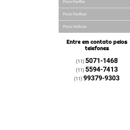
Pisos Paviflex
Pisos Pavifloor
Pisos Vinílicos
Entre em contato pelos
telefones
5071-1468
(11)
5594-7413
(11)
99379-9303
(11)