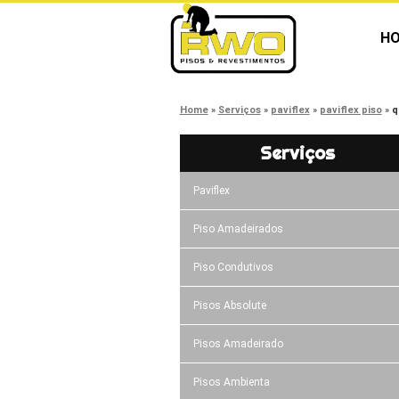
H
Home
Serviços
paviflex
paviflex piso
q
Serviços
Paviflex
Piso Amadeirados
Piso Condutivos
Pisos Absolute
Pisos Amadeirado
Pisos Ambienta