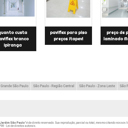
quanto custa
paviflex para piso
preço de p
aviflex branco
preços Itapevi
laminado M
Ipiranga
- Grande São Paulo
São Paulo - Região Central
São Paulo - Zona Leste
São P
 Jardim São Paulo
" é de direito reservado. Sua reprodução, parcial ou total, mesmo citando nossos l
98 - Lei de direitos autorais
.