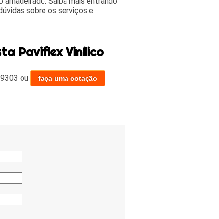
iso amadeirado. Saiba mais entrando
úvidas sobre os serviços e
.
 Paviflex Vinílico
-9303
ou
faça uma cotação