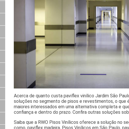
Acerca de quanto custa paviflex vinílico Jardim São Pau
soluções no segmento de pisos e revestimentos, o que é i
maiores interessados em uma alternativa completa e qu
confiança e dentro do prazo. Confira outras soluções sobr
Saiba que a RWO Pisos Vinílicos oferece a solução no 
como, paviflex madeira, Pisos Vinílicos em São Paulo, pa