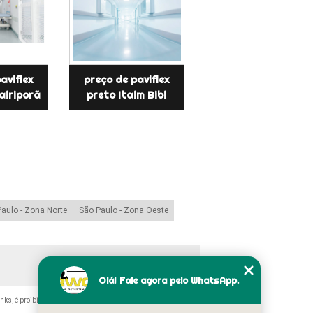
aviflex
preço de paviflex
airiporã
preto Itaim Bibi
aulo - Zona Norte
São Paulo - Zona Oeste
Olá! Fale agora pelo WhatsApp.
inks, é proibida sem a autorização do autor. Crime de violação de