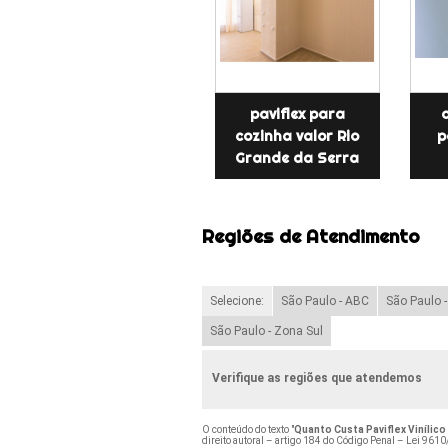
paviflex para
cozinha valor Rio
p
Grande da Serra
Regiões de Atendimento
Selecione:
São Paulo - ABC
São Paulo 
São Paulo - Zona Sul
Verifique as regiões que atendemos
O conteúdo do texto "
Quanto Custa Paviflex Vinílico
direito autoral – artigo 184 do Código Penal –
Lei 9610/