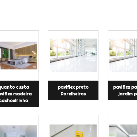
quanto custa
paviflex preto
paviflex p
viflex madeira
Parelheiros
jardim p
cachoeirinha