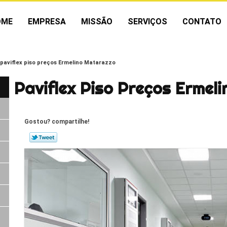
OME
EMPRESA
MISSÃO
SERVIÇOS
CONTATO
paviflex piso preços Ermelino Matarazzo
Paviflex Piso Preços Ermel
Gostou? compartilhe!