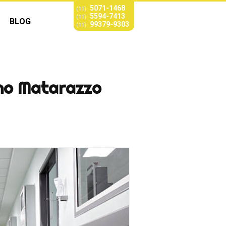
5071-1468
(11)
5594-7413
(11)
BLOG
99379-9303
(11)
ino Matarazzo