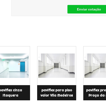
Enviar cotação
paviflex cinza
paviflex para piso
paviflex pr
Itaquera
valor Vila Medeiros
Praça da 