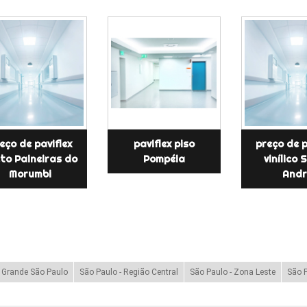
eço de paviflex
paviflex piso
preço de p
to Paineiras do
Pompéia
vinílico
Morumbi
Andr
- Grande São Paulo
São Paulo - Região Central
São Paulo - Zona Leste
São P