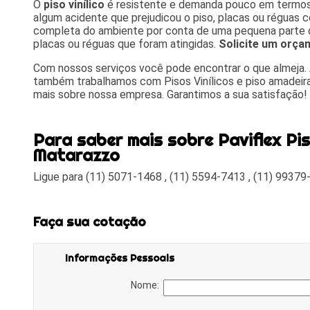
O
piso vinílico
é resistente e demanda pouco em termo
algum acidente que prejudicou o piso, placas ou régua
completa do ambiente por conta de uma pequena parte da
placas ou réguas que foram atingidas.
Solicite um orça
Com nossos serviços você pode encontrar o que almeja. A
também trabalhamos com Pisos Vinílicos e piso amadeirad
mais sobre nossa empresa. Garantimos a sua satisfação!
Para saber mais sobre Paviflex Pi
Matarazzo
Ligue para
(11) 5071-1468
,
(11) 5594-7413
,
(11) 99379
Faça sua cotação
Informações Pessoais
Nome: