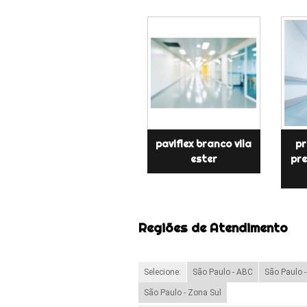
paviflex branco vila
pr
ester
pre
Regiões de Atendimento
Selecione:
São Paulo - ABC
São Paulo 
São Paulo - Zona Sul