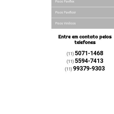
Pisos Paviflex
Pisos Pavifloor
Pisos Vinílicos
Entre em contato pelos
telefones
5071-1468
(11)
5594-7413
(11)
99379-9303
(11)