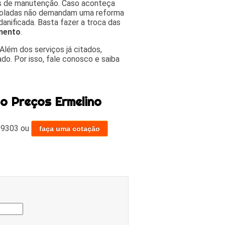
s de manutenção. Caso aconteça
s coladas não demandam uma reforma
nificada. Basta fazer a troca das
mento
.
lém dos serviços já citados,
o. Por isso, fale conosco e saiba
so Preços Ermelino
-9303
ou
faça uma cotação