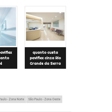
aviflex
quanto custa
 Santo
paviflex cinza Rio
é
Grande da Serra
aulo - Zona Norte
São Paulo - Zona Oeste