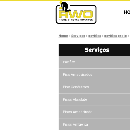
H
Home
Serviços
paviflex
paviflex preto
Serviços
Paviflex
Piso Amadeirados
Piso Condutivos
Pisos Absolute
Pisos Amadeirado
Pisos Ambienta