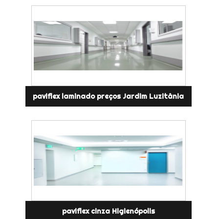
paviflex laminado preços Jardim Luzitânia
paviflex cinza Higienópolis