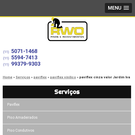
MENU
5071-1468
(11)
5594-7413
(11)
99379-9303
(11)
Home
Serviços
paviflex
paviflex vinílico
paviflex cinza valor Jardim Iva
Serviços
Paviflex
Piso Amadeirados
Piso Condutivos