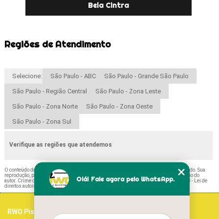
Bela Cintra
Regiões de Atendimento
Selecione:
São Paulo - ABC
São Paulo - Grande São Paulo
São Paulo - Região Central
São Paulo - Zona Leste
São Paulo - Zona Norte
São Paulo - Zona Oeste
São Paulo - Zona Sul
Verifique as regiões que atendemos
O conteúdo do texto "
Piso Amadeirado Claro Valor Ibirapuera
" é de direito reservado. Sua
reprodução, parcial ou total, mesmo citando nossos links, é proibida sem a autorização do
Olá! Fale agora pelo WhatsApp.
autor. Crime de violação de direito autoral – artigo 184 do Código Penal –
Lei 9610/98 - Lei de
direitos autorais
.
RWO Pisos Vinílicos
Home