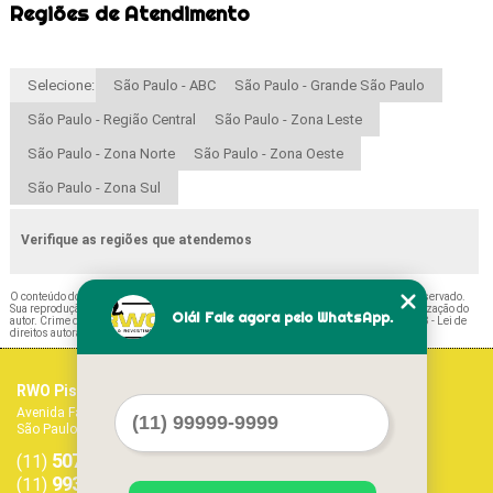
Regiões de Atendimento
Selecione:
São Paulo - ABC
São Paulo - Grande São Paulo
São Paulo - Região Central
São Paulo - Zona Leste
São Paulo - Zona Norte
São Paulo - Zona Oeste
São Paulo - Zona Sul
Verifique as regiões que atendemos
O conteúdo do texto "
Piso Amadeirado para Chão Valor Pinheiros
" é de direito reservado.
Sua reprodução, parcial ou total, mesmo citando nossos links, é proibida sem a autorização do
Olá! Fale agora pelo WhatsApp.
autor. Crime de violação de direito autoral – artigo 184 do Código Penal –
Lei 9610/98 - Lei de
direitos autorais
.
RWO Pisos Vinílicos
Home
Avenida Fagundes Filho, 1017 - Vila Monte Alegre
Empresa
São Paulo - SP - CEP: 04304-011
Missão
5071-1468
5594-7413
Serviços
(11)
(11)
Contato
99379-9303
(11)