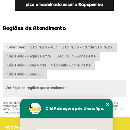
piso amadeirado escuro Sapopemba
Regiões de Atendimento
Selecione:
São Paulo - ABC
São Paulo - Grande São Paulo
São Paulo - Região Central
São Paulo - Zona Leste
São Paulo - Zona Norte
São Paulo - Zona Oeste
São Paulo - Zona Sul
Verifique as regiões que atendemos
O conteúdo do texto "
Piso Amadeirado para Chão Perdizes
" é de direito reservado. Sua
reprodução, parcial ou total, mesmo citando nossos links, é proibida sem a autorização do
Olá! Fale agora pelo WhatsApp.
autor. Crime de violação de direito autoral – artigo 184 do Código Penal –
Lei 9610/98 - Lei de
direitos autorais
.
RWO Pisos Vinílicos
Home