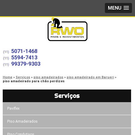
MENU
5071-1468
(11)
5594-7413
(11)
99379-9303
(11)
Home
Serviços
piso amadeirados
piso amadeirado em Barueri
piso amadeirado para chão perdizes
Serviços
Paviflex
Piso Amadeirados
Piso Condutivos