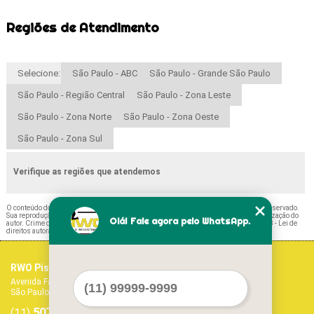
Regiões de Atendimento
Selecione:
São Paulo - ABC
São Paulo - Grande São Paulo
São Paulo - Região Central
São Paulo - Zona Leste
São Paulo - Zona Norte
São Paulo - Zona Oeste
São Paulo - Zona Sul
Verifique as regiões que atendemos
O conteúdo do texto "
Piso Porcelanato Amadeirado Pirassununga
" é de direito reservado.
Sua reprodução, parcial ou total, mesmo citando nossos links, é proibida sem a autorização do
Olá! Fale agora pelo WhatsApp.
autor. Crime de violação de direito autoral – artigo 184 do Código Penal –
Lei 9610/98 - Lei de
direitos autorais
.
RWO Pisos Vinílicos
Home
Avenida Fagundes Filho, 1017 - Vila Monte Alegre
Empresa
São Paulo - SP - CEP: 04304-011
Missão
5071-1468
5594-7413
Serviços
(11)
(11)