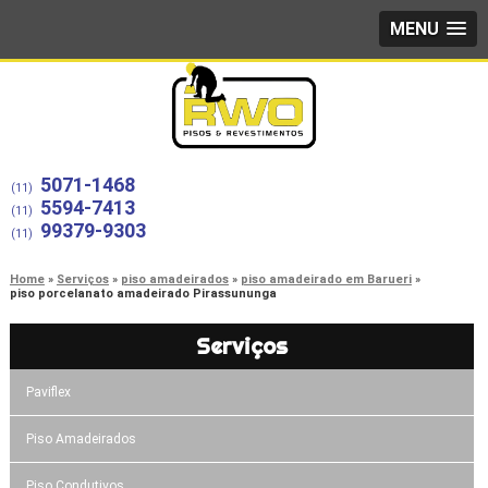
MENU
5071-1468
(11)
5594-7413
(11)
99379-9303
(11)
Home
Serviços
piso amadeirados
piso amadeirado em Barueri
piso porcelanato amadeirado Pirassununga
Serviços
Paviflex
Piso Amadeirados
Piso Condutivos