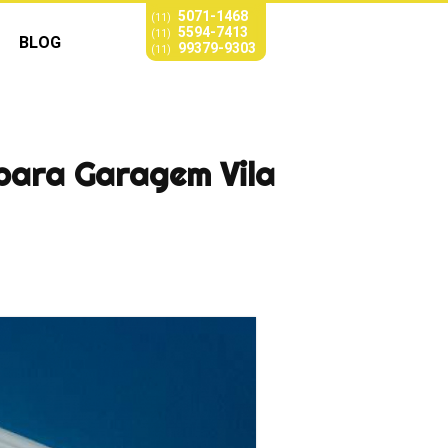
5071-1468
(11)
5594-7413
(11)
BLOG
99379-9303
(11)
para Garagem Vila