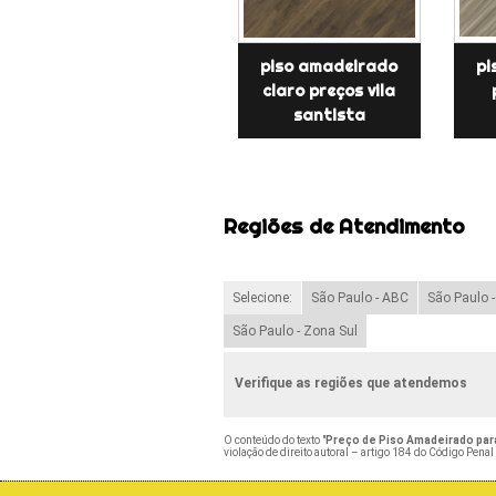
piso amadeirado
pi
claro preços vila
santista
Regiões de Atendimento
Selecione:
São Paulo - ABC
São Paulo 
São Paulo - Zona Sul
Verifique as regiões que atendemos
O conteúdo do texto "
Preço de Piso Amadeirado par
violação de direito autoral – artigo 184 do Código Penal