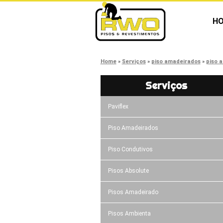
H
Home
Serviços
piso amadeirados
piso 
Serviços
Paviflex
Piso Amadeirados
Piso Condutivos
Pisos Absolute
Pisos Amadeirado
Pisos Ambienta