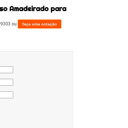
iso Amadeirado para
-9303
ou
faça uma cotação