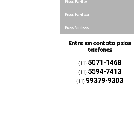
Pisos Paviflex
Pisos Pavifloor
Pisos Vinílicos
Entre em contato pelos
telefones
5071-1468
(11)
5594-7413
(11)
99379-9303
(11)