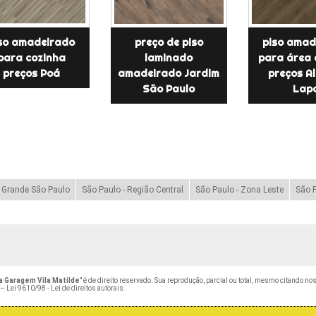
so amadeirado
preço de piso
piso amad
para cozinha
laminado
para área 
preços Poá
amadeirado Jardim
preços A
São Paulo
Lap
- Grande São Paulo
São Paulo - Região Central
São Paulo - Zona Leste
São P
a Garagem Vila Matilde
" é de direito reservado. Sua reprodução, parcial ou total, mesmo citando no
 –
Lei 9610/98 - Lei de direitos autorais
.