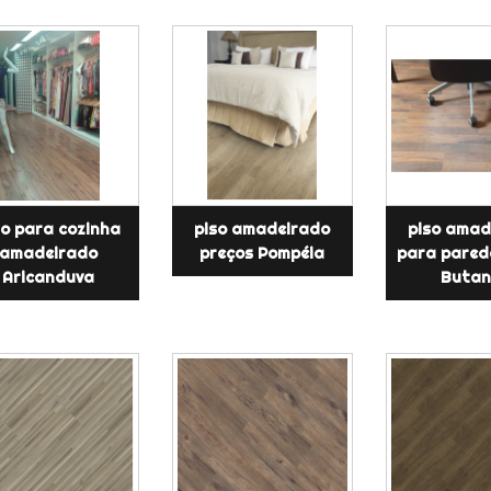
so para cozinha
piso amadeirado
piso amad
amadeirado
preços Pompéia
para pared
Aricanduva
Butan