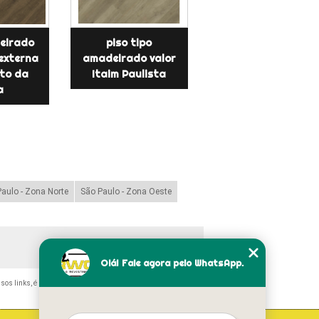
eirado
piso tipo
externa
amadeirado valor
lto da
Itaim Paulista
a
aulo - Zona Norte
São Paulo - Zona Oeste
Olá! Fale agora pelo WhatsApp.
ssos links, é proibida sem a autorização do autor. Crime de