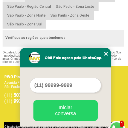
São Paulo - Região Central
São Paulo - Zona Leste
São Paulo - Zona Norte
São Paulo - Zona Oeste
São Paulo - Zona Sul
Verifique as regiões que atendemos
O conteúdo do texto "
Preço de Pisos Amadeirados Bela Vista
" é de direito reservado. Sua
reprodução, parcial ou total, mesmo citando nossos links, é proibida sem a autorização do
Olá! Fale agora pelo WhatsApp.
autor. Crime de violação de direito autoral – artigo 184 do Código Penal –
Lei 9610/98 - Lei de
direitos autorais
.
RWO Pisos Vinílicos
Home
Avenida Fagundes Filho, 1017 - Vila Monte Alegre
Empresa
São Paulo - SP - CEP: 04304-011
Missão
5071-1468
5594-7413
Serviços
(11)
(11)
Contato
99379-9303
(11)
Mapa do site
Iniciar
conversa
1
©
O inteiro teor deste site está sujeito à proteção de direitos autorais. Copyright
RWO Pisos