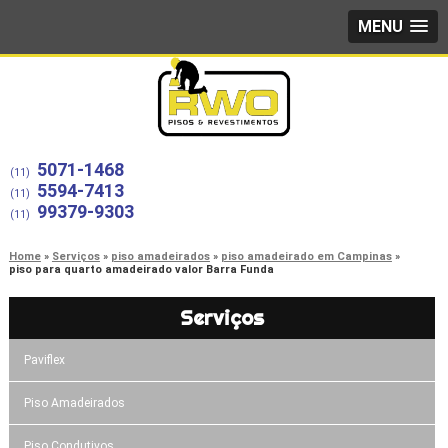
MENU
5071-1468
(11)
5594-7413
(11)
99379-9303
(11)
Home
Serviços
piso amadeirados
piso amadeirado em Campinas
piso para quarto amadeirado valor Barra Funda
Serviços
Paviflex
Piso Amadeirados
Piso Condutivos