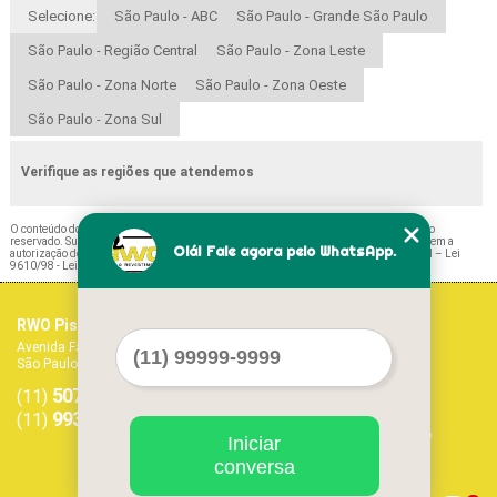
Selecione:
São Paulo - ABC
São Paulo - Grande São Paulo
São Paulo - Região Central
São Paulo - Zona Leste
São Paulo - Zona Norte
São Paulo - Zona Oeste
São Paulo - Zona Sul
Verifique as regiões que atendemos
O conteúdo do texto "
Piso para Quarto Amadeirado Valor Barra Funda
" é de direito
reservado. Sua reprodução, parcial ou total, mesmo citando nossos links, é proibida sem a
Olá! Fale agora pelo WhatsApp.
autorização do autor. Crime de violação de direito autoral – artigo 184 do Código Penal –
Lei
9610/98 - Lei de direitos autorais
.
RWO Pisos Vinílicos
Home
Avenida Fagundes Filho, 1017 - Vila Monte Alegre
Empresa
São Paulo - SP - CEP: 04304-011
Missão
5071-1468
5594-7413
Serviços
(11)
(11)
Contato
99379-9303
(11)
Mapa do site
Iniciar
conversa