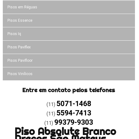
Pisos em Réguas
Pisos Essence
Pisos Iq
Pisos Paviflex
Pisos Pavifloor
Pisos Vinílicos
Entre em contato pelos telefones
5071-1468
(11)
5594-7413
(11)
99379-9303
(11)
Piso Absolute Branco
Preços São Mateus