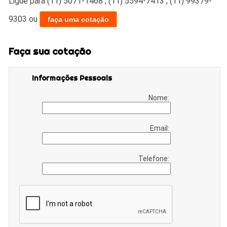
Ligue para
(11) 5071-1468
,
(11) 5594-7413
,
(11) 99379-
9303
ou
faça uma cotação
Faça sua cotação
Informações Pessoais
Nome:
Email:
Telefone: