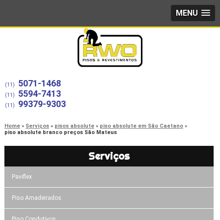
MENU
5071-1468
(11)
5594-7413
(11)
99379-9303
(11)
Home
Serviços
pisos absolute
piso absolute em São Caetano
piso absolute branco preços São Mateus
Serviços
Paviflex
Piso Amadeirados
Piso Condutivos