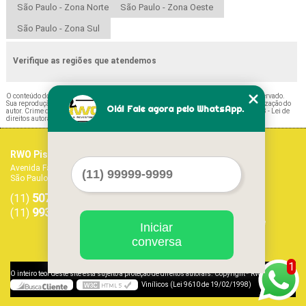
São Paulo - Zona Norte
São Paulo - Zona Oeste
São Paulo - Zona Sul
Verifique as regiões que atendemos
O conteúdo do texto "
Piso Absolute Branco Preços São Mateus
" é de direito reservado.
Sua reprodução, parcial ou total, mesmo citando nossos links, é proibida sem a autorização do
Olá! Fale agora pelo WhatsApp.
autor. Crime de violação de direito autoral – artigo 184 do Código Penal –
Lei 9610/98 - Lei de
direitos autorais
.
RWO Pisos Vinílicos
Home
Avenida Fagundes Filho, 1017 - Vila Monte Alegre
Empresa
São Paulo - SP - CEP: 04304-011
Missão
5071-1468
5594-7413
Serviços
(11)
(11)
Contato
99379-9303
(11)
Mapa do site
Iniciar
conversa
1
©
O inteiro teor deste site está sujeito à proteção de direitos autorais. Copyright
RWO Pisos
Vinílicos (Lei 9610 de 19/02/1998)