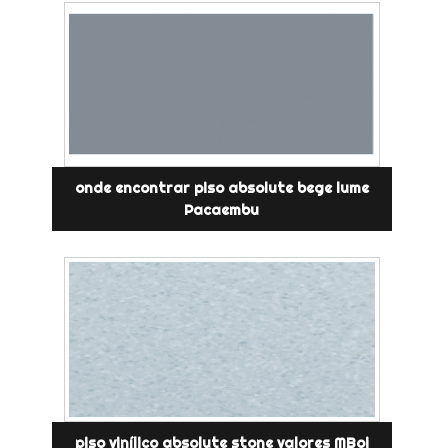
onde encontrar piso absolute bege lume
Pacaembu
piso vinílico absolute stone valores MBoi