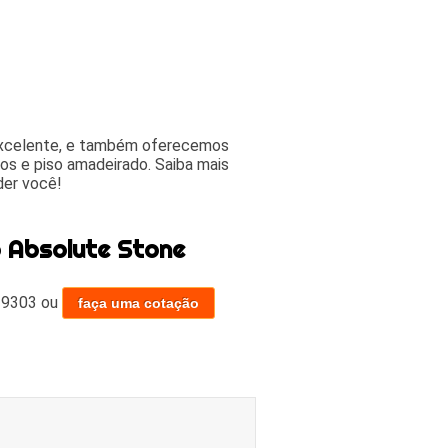
excelente, e também oferecemos
cos e piso amadeirado. Saiba mais
der você!
o Absolute Stone
-9303
ou
faça uma cotação