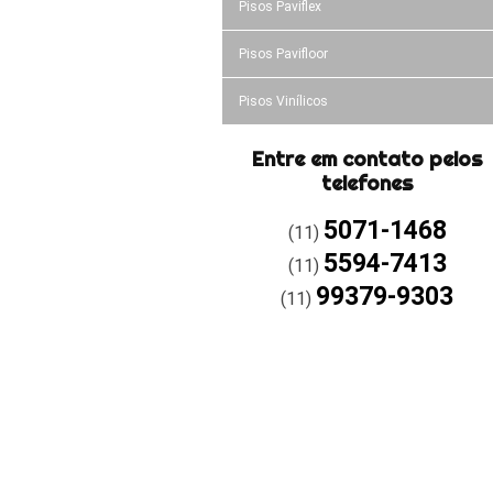
Pisos Paviflex
Pisos Pavifloor
Pisos Vinílicos
Entre em contato pelos
telefones
5071-1468
(11)
5594-7413
(11)
99379-9303
(11)