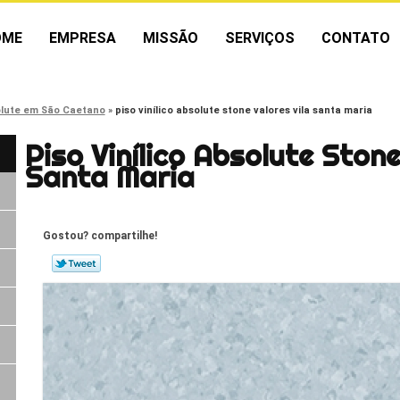
OME
EMPRESA
MISSÃO
SERVIÇOS
CONTATO
olute em São Caetano
piso vinílico absolute stone valores vila santa maria
Piso Vinílico Absolute Stone
Santa Maria
Gostou? compartilhe!