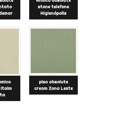
bsolute
vinílico absolute
ntato
stone telefone
demar
Higienópolis
âmico
piso absolute
 Itaim
cream Zona Leste
sta