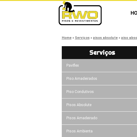
H
Home
Serviços
pisos absolute
piso abs
Serviços
Paviflex
Piso Amadeirados
Piso Condutivos
Pisos Absolute
Pisos Amadeirado
Pisos Ambienta