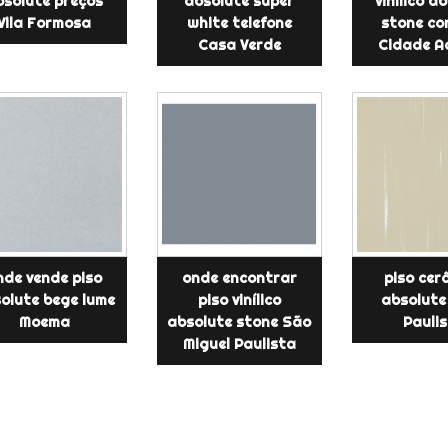
bsolute preços
absolute super
vinílico a
Vila Formosa
white telefone
stone co
Casa Verde
Cidade A
nde vende piso
onde encontrar
piso cer
olute bege lume
piso vinílico
absolute
Moema
absolute stone São
Pauli
Miguel Paulista