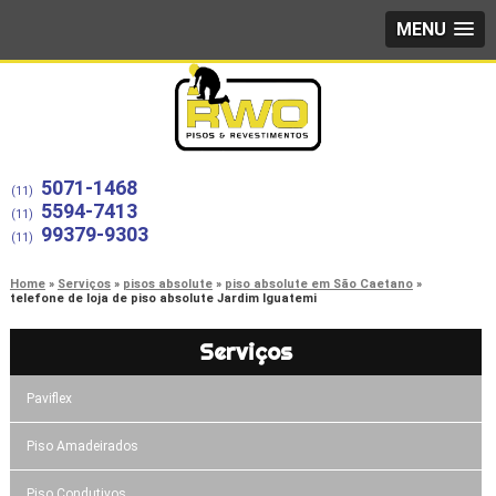
MENU
5071-1468
(11)
5594-7413
(11)
99379-9303
(11)
Home
Serviços
pisos absolute
piso absolute em São Caetano
telefone de loja de piso absolute Jardim Iguatemi
Serviços
Paviflex
Piso Amadeirados
Piso Condutivos