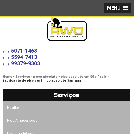
MENU
5071-1468
(11)
5594-7413
(11)
99379-9303
(11)
Home
Serviços
pisos absolute
piso absolute em São Paulo
fabricante de piso cerâmico absolute Santana
Serviços
Paviflex
Piso Amadeirados
Piso Condutivos