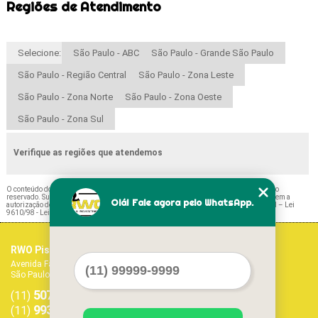
Regiões de Atendimento
Selecione:
São Paulo - ABC
São Paulo - Grande São Paulo
São Paulo - Região Central
São Paulo - Zona Leste
São Paulo - Zona Norte
São Paulo - Zona Oeste
São Paulo - Zona Sul
Verifique as regiões que atendemos
O conteúdo do texto "
Fabricante de Piso Cerâmico Absolute Santana
" é de direito
reservado. Sua reprodução, parcial ou total, mesmo citando nossos links, é proibida sem a
Olá! Fale agora pelo WhatsApp.
autorização do autor. Crime de violação de direito autoral – artigo 184 do Código Penal –
Lei
9610/98 - Lei de direitos autorais
.
RWO Pisos Vinílicos
Home
Avenida Fagundes Filho, 1017 - Vila Monte Alegre
Empresa
São Paulo - SP - CEP: 04304-011
Missão
5071-1468
5594-7413
Serviços
(11)
(11)
Contato
99379-9303
(11)