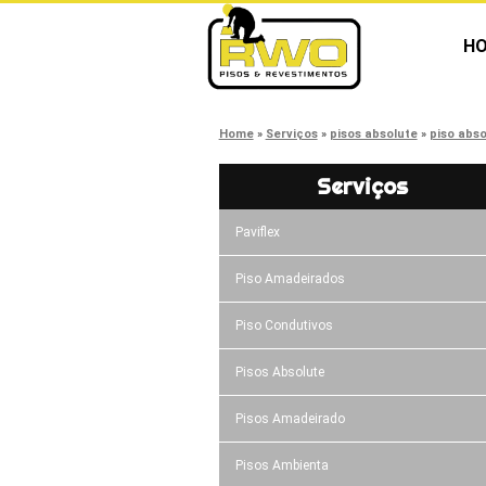
H
Home
Serviços
pisos absolute
piso abs
Serviços
Paviflex
Piso Amadeirados
Piso Condutivos
Pisos Absolute
Pisos Amadeirado
Pisos Ambienta