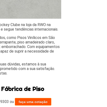
Jockey Clube na loja da RWO na
 e segue tendências internacionais.
dos, como Pisos Vinílicos em São
derrapante, piso amadeirado claro,
flex emborrachado. Com equipamentos
apaz de suprir a necessidade de
suas dúvidas, estamos à sua
prometido com a sua satisfação.
stas.
 Fábrica de Piso
-9303
ou
faça uma cotação