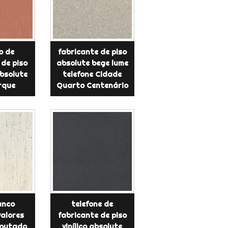
o de
fabricante de piso
 de piso
absolute bege lume
bsolute
telefone Cidade
rque
Quarto Centenário
anco
telefone de
valores
fabricante de piso
eputado
vinílico absolute