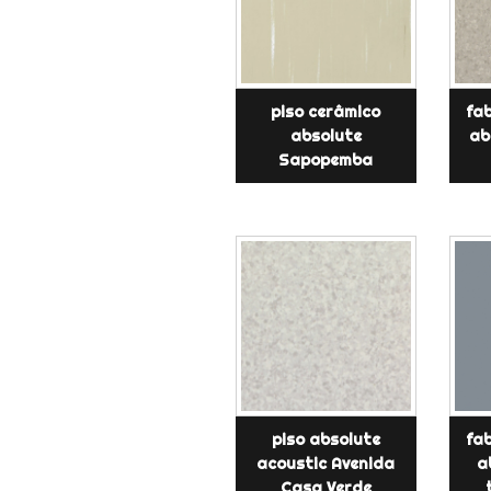
piso cerâmico
fab
absolute
ab
Sapopemba
piso absolute
fab
acoustic Avenida
a
Casa Verde