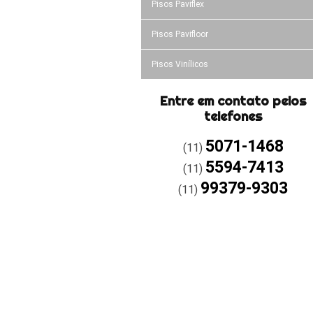
Pisos Paviflex
Pisos Pavifloor
Pisos Vinílicos
Entre em contato pelos
telefones
5071-1468
(11)
5594-7413
(11)
99379-9303
(11)