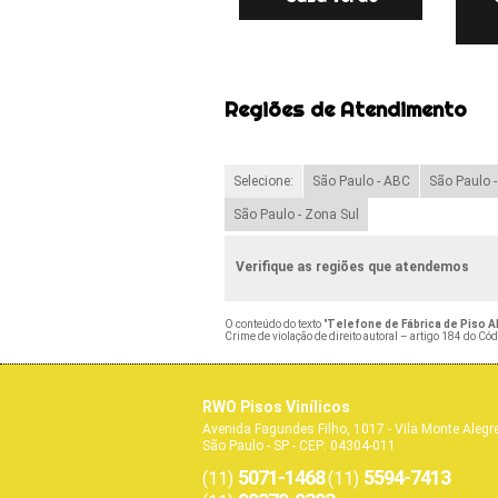
Regiões de Atendimento
Selecione:
São Paulo - ABC
São Paulo 
São Paulo - Zona Sul
Verifique as regiões que atendemos
O conteúdo do texto "
Telefone de Fábrica de Piso 
Crime de violação de direito autoral – artigo 184 do Có
RWO Pisos Vinílicos
Avenida Fagundes Filho, 1017 - Vila Monte Alegr
São Paulo - SP - CEP: 04304-011
5071-1468
5594-7413
(11)
(11)