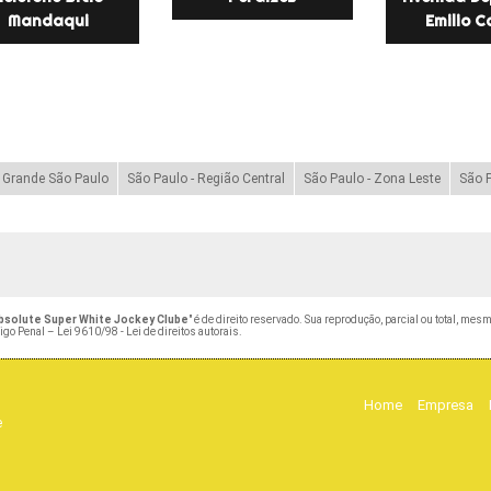
Mandaqui
Emilio C
- Grande São Paulo
São Paulo - Região Central
São Paulo - Zona Leste
São P
Absolute Super White Jockey Clube
" é de direito reservado. Sua reprodução, parcial ou total, mes
digo Penal –
Lei 9610/98 - Lei de direitos autorais
.
Home
Empresa
e