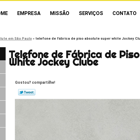
OME
EMPRESA
MISSÃO
SERVIÇOS
CONTATO
olute em São Paulo
telefone de fábrica de piso absolute super white Jockey Cl
Telefone de Fábrica de Pis
White Jockey Clube
Gostou? compartilhe!