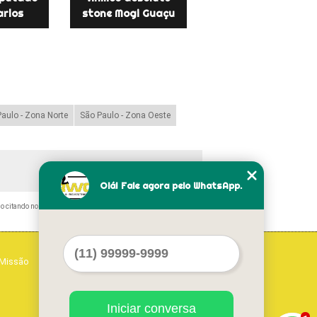
arlos
stone Mogi Guaçu
aulo - Zona Norte
São Paulo - Zona Oeste
Olá! Fale agora pelo WhatsApp.
mo citando nossos links, é proibida sem a autorização do autor.
Missão
Serviços
Contato
Mapa do site
Iniciar conversa