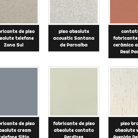
ricante de piso
piso absolute
contat
solute telefone
acoustic Santana
fabricante
Zona Sul
de Parnaíba
cerâmico a
Real Pa
ricante de piso
fabricante de piso
piso br
bsolute cream
absolute contato
absolute 
telefone Sitio
Perdizes
Avenida D