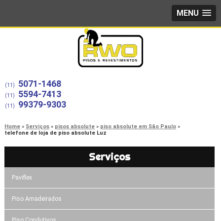
MENU
5071-1468
(11)
5594-7413
(11)
99379-9303
(11)
Home
Serviços
pisos absolute
piso absolute em São Paulo
telefone de loja de piso absolute Luz
Serviços
Paviflex
Piso Amadeirados
Piso Condutivos