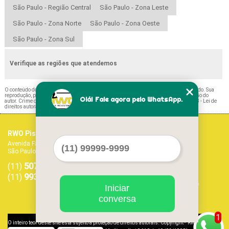
São Paulo - Região Central
São Paulo - Zona Leste
São Paulo - Zona Norte
São Paulo - Zona Oeste
São Paulo - Zona Sul
Verifique as regiões que atendemos
O conteúdo do texto "
Telefone de Loja de Piso Absolute Luz
" é de direito reservado. Sua
reprodução, parcial ou total, mesmo citando nossos links, é proibida sem a autorização do
Olá! Fale agora pelo WhatsApp.
autor. Crime de violação de direito autoral – artigo 184 do Código Penal –
Lei 9610/98 - Lei de
direitos autorais
.
RWO Pisos Vinílicos
Home
Avenida Fagundes Filho, 1017 - Vila Monte Alegre
Empresa
São Paulo - SP - CEP: 04304-011
Missão
5071-1468
5594-7413
Serviços
(11)
(11)
Contato
99379-9303
(11)
Mapa do site
Iniciar
conversa
1
©
O inteiro teor deste site está sujeito à proteção de direitos autorais. Copyright
RWO Pisos