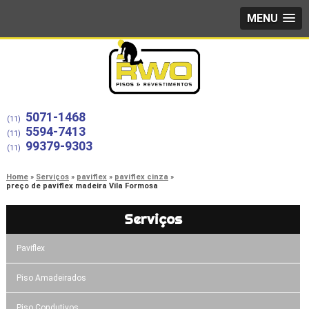
MENU
5071-1468
(11)
5594-7413
(11)
99379-9303
(11)
Home
Serviços
paviflex
paviflex cinza
preço de paviflex madeira Vila Formosa
Serviços
Paviflex
Piso Amadeirados
Piso Condutivos