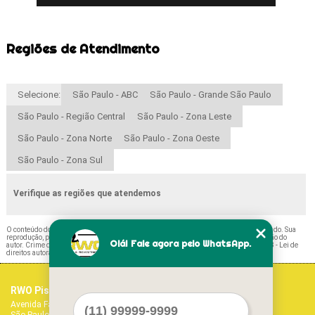
Regiões de Atendimento
Selecione:
São Paulo - ABC
São Paulo - Grande São Paulo
São Paulo - Região Central
São Paulo - Zona Leste
São Paulo - Zona Norte
São Paulo - Zona Oeste
São Paulo - Zona Sul
Verifique as regiões que atendemos
O conteúdo do texto "
Preço de Paviflex Madeira Vila Formosa
" é de direito reservado. Sua
reprodução, parcial ou total, mesmo citando nossos links, é proibida sem a autorização do
Olá! Fale agora pelo WhatsApp.
autor. Crime de violação de direito autoral – artigo 184 do Código Penal –
Lei 9610/98 - Lei de
direitos autorais
.
RWO Pisos Vinílicos
Home
Avenida Fagundes Filho, 1017 - Vila Monte Alegre
Empresa
São Paulo - SP - CEP: 04304-011