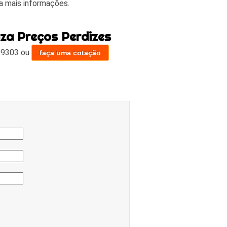
a mais informações.
nza Preços Perdizes
-9303
ou
faça uma cotação