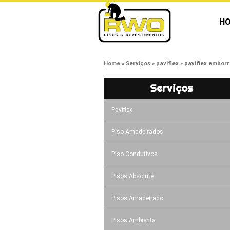
H
Home
Serviços
paviflex
paviflex embor
Serviços
Paviflex
Piso Amadeirados
Piso Condutivos
Pisos Absolute
Pisos Amadeirado
Pisos Ambienta