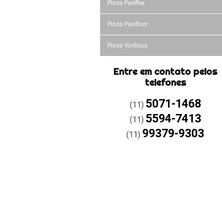
Pisos Paviflex
Pisos Pavifloor
Pisos Vinílicos
Entre em contato pelos
telefones
5071-1468
(11)
5594-7413
(11)
99379-9303
(11)