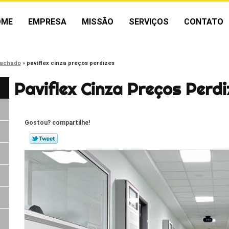
OME
EMPRESA
MISSÃO
SERVIÇOS
CONTATO
rachado
paviflex cinza preços perdizes
Paviflex Cinza Preços Perdi
Gostou? compartilhe!