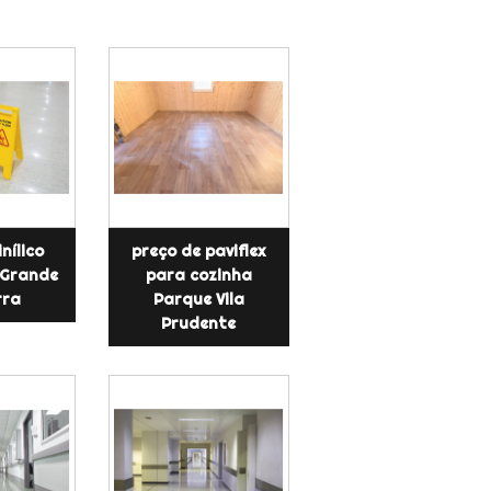
inílico
preço de paviflex
 Grande
para cozinha
rra
Parque Vila
Prudente