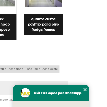
ex
quanto custa
chado
paviflex para piso
aposo
Rudge Ramos
es
aulo - Zona Norte
São Paulo - Zona Oeste
Olá! Fale agora pelo WhatsApp.
 a autorização do autor. Crime de violação de direito autoral –