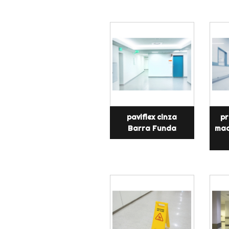
paviflex cinza
pr
Barra Funda
mad