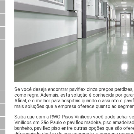
Se você deseja encontrar paviflex cinza preços perdizes,
como regra. Ademais, esta solução é conhecida por gara
Afinal, é o melhor para hospitais quando o assunto é pavi
mais soluções que a empresa oferece quanto ao segment
Saiba que com a RWO Pisos Vinílicos você pode achar ser
Vinílicos em São Paulo e paviflex madeira, piso amadeira
banheiro, paviflex piso entre outras opções que são ofer
diferenciado dentro de seu segmento, a empresa conse