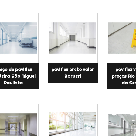
eço de paviflex
paviflex preto valor
paviflex v
eira São Miguel
Barueri
preços Rio
Paulista
da Se