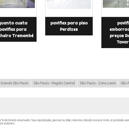
quanto custa
paviflex para piso
pavifl
paviflex para
Perdizes
emborra
heiro Tremembé
preços R
Tavar
- Grande São Paulo
São Paulo - Região Central
São Paulo - Zona Leste
São P
s
" é de direito reservado. Sua reprodução, parcial ou total, mesmo citando nossos links, é proibida sem
tos autorais
.