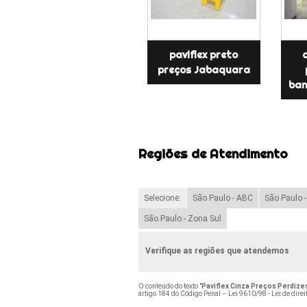
paviflex preto
preços Jabaquara
ban
Regiões de Atendimento
Selecione:
São Paulo - ABC
São Paulo 
São Paulo - Zona Sul
Verifique as regiões que atendemos
O conteúdo do texto "
Paviflex Cinza Preços Perdize
artigo 184 do Código Penal –
Lei 9610/98 - Lei de direi