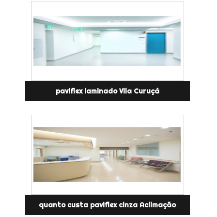
paviflex laminado Vila Curuçá
quanto custa paviflex cinza Aclimação