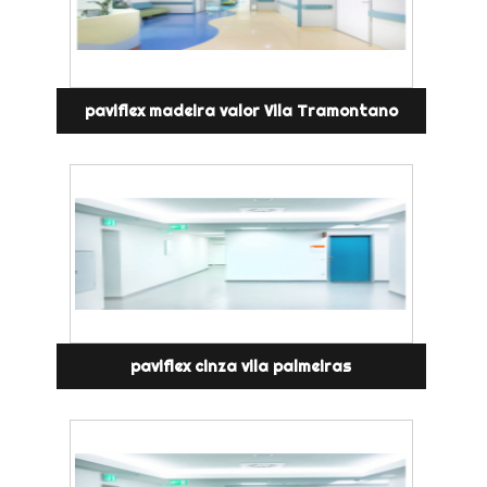
paviflex madeira valor Vila Tramontano
paviflex cinza vila palmeiras