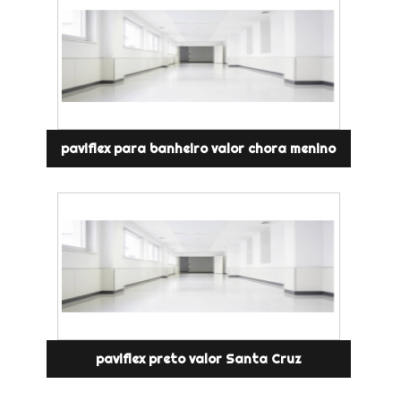
paviflex para banheiro valor chora menino
paviflex preto valor Santa Cruz