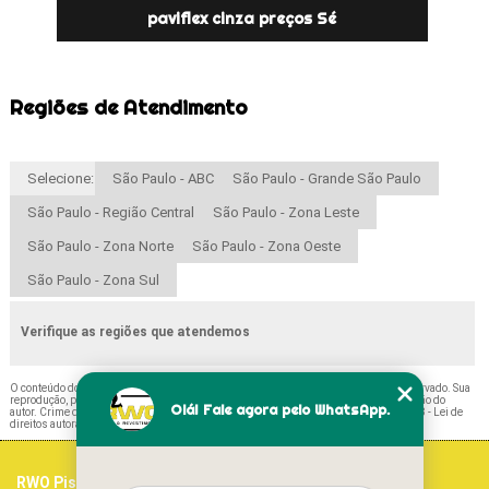
paviflex cinza preços Sé
Regiões de Atendimento
Selecione:
São Paulo - ABC
São Paulo - Grande São Paulo
São Paulo - Região Central
São Paulo - Zona Leste
São Paulo - Zona Norte
São Paulo - Zona Oeste
São Paulo - Zona Sul
Verifique as regiões que atendemos
O conteúdo do texto "
Paviflex Laminado Valor Alto da Boa Vista
" é de direito reservado. Sua
reprodução, parcial ou total, mesmo citando nossos links, é proibida sem a autorização do
Olá! Fale agora pelo WhatsApp.
autor. Crime de violação de direito autoral – artigo 184 do Código Penal –
Lei 9610/98 - Lei de
direitos autorais
.
RWO Pisos Vinílicos
Home