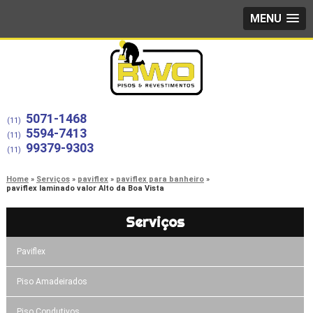
MENU
5071-1468
(11)
5594-7413
(11)
99379-9303
(11)
Home
Serviços
paviflex
paviflex para banheiro
paviflex laminado valor Alto da Boa Vista
Serviços
Paviflex
Piso Amadeirados
Piso Condutivos